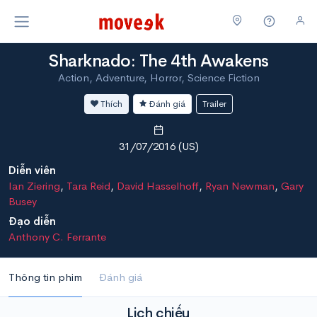
Sharknado: The 4th Awakens
Action, Adventure, Horror, Science Fiction
Thích
Đánh giá
Trailer
31/07/2016 (US)
Diễn viên
Ian Ziering
,
Tara Reid
,
David Hasselhoff
,
Ryan Newman
,
Gary
Busey
Đạo diễn
Anthony C. Ferrante
Thông tin phim
Đánh giá
Lịch chiếu