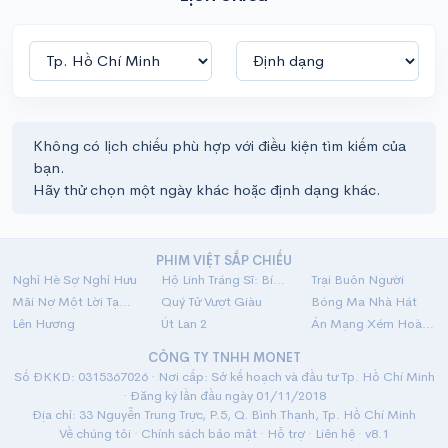
Không có lịch chiếu phù hợp với điều kiện tìm kiếm của
bạn.
Hãy thử chọn một ngày khác hoặc định dạng khác.
PHIM VIỆT SẮP CHIẾU
Nghỉ Hè Sợ Nghỉ Hưu
Hộ Linh Tráng Sĩ: Bí Ẩn Mộ Vua Đinh
Trại Buôn Người
Mãi Nợ Một Lời Tạm Biệt
Quý Tử Vượt Giàu
Bóng Ma Nhà Hát
Lên Hương
Út Lan 2
Án Mạng Xém Hoàn Hảo
CÔNG TY TNHH MONET
Số ĐKKD: 0315367026 · Nơi cấp: Sở kế hoạch và đầu tư Tp. Hồ Chí Minh
· Đăng ký lần đầu ngày 01/11/2018
Địa chỉ: 33 Nguyễn Trung Trực, P.5, Q. Bình Thạnh, Tp. Hồ Chí Minh
Về chúng tôi
·
Chính sách bảo mật
·
Hỗ trợ
·
Liên hệ
· v8.1