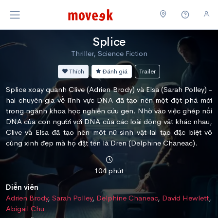
Splice
Thriller, Science Fiction
Thích
Đánh giá
Trailer
Splice xoay quanh Clive (Adrien Brody) và Elsa (Sarah Polley) -
hai chuyên gia về lĩnh vực DNA đã tạo nên một đột phá mới
trong ngành khoa học nghiên cứu gen. Nhờ vào việc ghép nối
DNA của con người với DNA của các loài động vật khác nhau,
Clive và Elsa đã tạo nên một nữ sinh vật lai tạo đặc biệt vô
cùng xinh đẹp mà họ đặt tên là Dren (Delphine Chaneac).
104 phút
Diễn viên
Adrien Brody
,
Sarah Polley
,
Delphine Chaneac
,
David Hewlett
,
Abigail Chu