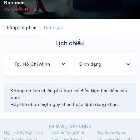
Đạo diễn
Vincenzo Natali
Thông tin phim
Đánh giá
Lịch chiếu
Không có lịch chiếu phù hợp với điều kiện tìm kiếm của
bạn.
Hãy thử chọn một ngày khác hoặc định dạng khác.
PHIM VIỆT SẮP CHIẾU
Nghỉ Hè Sợ Nghỉ Hưu
Hộ Linh Tráng Sĩ: Bí Ẩn Mộ Vua Đinh
Trại Buôn Người
Mãi Nợ Một Lời Tạm Biệt
Quý Tử Vượt Giàu
Bóng Ma Nhà Hát