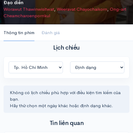
Đạo diễn
Worawut Thawinwisitwat
,
Weeravat Chayochaikorn
,
Ong-art
Cheamcharoenpornkul
Thông tin phim
Đánh giá
Lịch chiếu
Không có lịch chiếu phù hợp với điều kiện tìm kiếm của
bạn.
Hãy thử chọn một ngày khác hoặc định dạng khác.
Tin liên quan