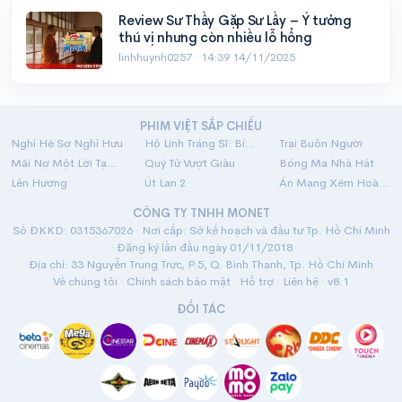
Review Sư Thầy Gặp Sư Lầy – Ý tưởng
thú vị nhưng còn nhiều lỗ hổng
linhhuynh0257 ·
14:39 14/11/2025
PHIM VIỆT SẮP CHIẾU
Nghỉ Hè Sợ Nghỉ Hưu
Hộ Linh Tráng Sĩ: Bí Ẩn Mộ Vua Đinh
Trại Buôn Người
Mãi Nợ Một Lời Tạm Biệt
Quý Tử Vượt Giàu
Bóng Ma Nhà Hát
Lên Hương
Út Lan 2
Án Mạng Xém Hoàn Hảo
CÔNG TY TNHH MONET
Số ĐKKD: 0315367026 · Nơi cấp: Sở kế hoạch và đầu tư Tp. Hồ Chí Minh
· Đăng ký lần đầu ngày 01/11/2018
Địa chỉ: 33 Nguyễn Trung Trực, P.5, Q. Bình Thạnh, Tp. Hồ Chí Minh
Về chúng tôi
·
Chính sách bảo mật
·
Hỗ trợ
·
Liên hệ
· v8.1
ĐỐI TÁC