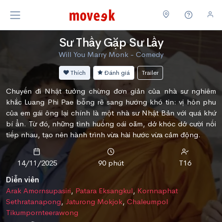
Sư Thầy Gặp Sư Lầy
Will You Marry Monk - Comedy
Thích
Đánh giá
Trailer
Chuyến đi Nhật tưởng chừng đơn giản của nhà sư nghiêm
khắc Luang Phi Pae bỗng rẽ sang hướng khó tin: vị hôn phu
của em gái ông lại chính là một nhà sư Nhật Bản với quá khứ
bí ẩn. Từ đó, những tình huống oái oăm, dở khóc dở cười nối
tiếp nhau, tạo nên hành trình vừa hài hước vừa cảm động.
14/11/2025
90 phút
T16
Diễn viên
Arak Amornsupasiri
,
Patara Eksangkul
,
Kornnaphat
Sethratanapong
,
Jaturong Mokjok
,
Chaleumpol
Tikumpornteerawong