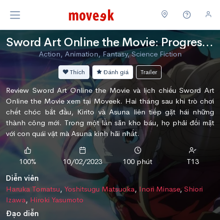
Sword Art Online the Movie: Progressive Scherzo of Deep Night
Action, Animation, Fantasy, Science Fiction
Thích
Đánh giá
Trailer
Review Sword Art Online the Movie và lịch chiếu Sword Art
Online the Movie xem tại Moveek. Hai tháng sau khi trò chơi
chết chóc bắt đầu, Kirito và Asuna liên tiếp gặt hái những
thành công mới. Trong một lần săn kho báu, họ phải đối mặt
với con quái vật mà Asuna kinh hãi nhất.
100%
10/02/2023
100 phút
T13
Diễn viên
Haruka Tomatsu
,
Yoshitsugu Matsuoka
,
Inori Minase
,
Shiori
Izawa
,
Hiroki Yasumoto
Đạo diễn