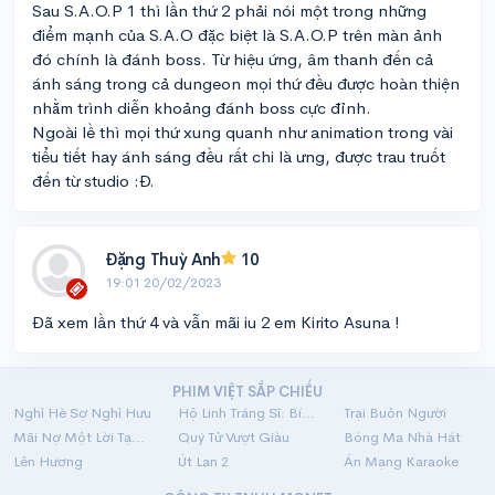
Sau S.A.O.P 1 thì lần thứ 2 phải nói một trong những
điểm mạnh của S.A.O đặc biệt là S.A.O.P trên màn ảnh
đó chính là đánh boss. Từ hiệu ứng, âm thanh đến cả
ánh sáng trong cả dungeon mọi thứ đều được hoàn thiện
nhằm trình diễn khoảng đánh boss cực đỉnh.
Ngoài lề thì mọi thứ xung quanh như animation trong vài
tiểu tiết hay ánh sáng đều rất chi là ưng, được trau truốt
đến từ studio :Đ.
Đặng Thuỳ Anh
10
19:01 20/02/2023
Đã xem lần thứ 4 và vẫn mãi iu 2 em Kirito Asuna !
PHIM VIỆT SẮP CHIẾU
Nghỉ Hè Sợ Nghỉ Hưu
Hộ Linh Tráng Sĩ: Bí Ẩn Mộ Vua Đinh
Trại Buôn Người
Mãi Nợ Một Lời Tạm Biệt
Quý Tử Vượt Giàu
Bóng Ma Nhà Hát
Lên Hương
Út Lan 2
Án Mạng Karaoke