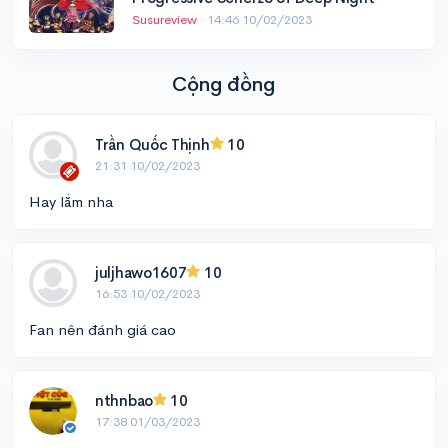
Susureview
·
14:46 10/02/2023
Cộng đồng
Trần Quốc Thịnh
10
21:31 10/02/2023
Hay lắm nha
juljhawo1607
10
16:53 10/02/2023
Fan nên đánh giá cao
nthnbao
10
17:38 01/03/2023