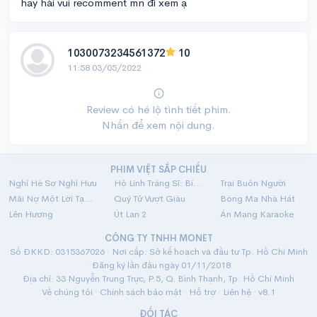
hay hài vui recomment mn đi xem ạ
1030073234561372
10
11:58 03/05/2022
Review có hé lộ tình tiết phim.
Nhấn để xem nội dung.
PHIM VIỆT SẮP CHIẾU
Nghỉ Hè Sợ Nghỉ Hưu
Hộ Linh Tráng Sĩ: Bí Ẩn Mộ Vua Đinh
Trại Buôn Người
Mãi Nợ Một Lời Tạm Biệt
Quý Tử Vượt Giàu
Bóng Ma Nhà Hát
Lên Hương
Út Lan 2
Án Mạng Karaoke
CÔNG TY TNHH MONET
Số ĐKKD: 0315367026 · Nơi cấp: Sở kế hoạch và đầu tư Tp. Hồ Chí Minh
· Đăng ký lần đầu ngày 01/11/2018
Địa chỉ: 33 Nguyễn Trung Trực, P.5, Q. Bình Thạnh, Tp. Hồ Chí Minh
Về chúng tôi
·
Chính sách bảo mật
·
Hỗ trợ
·
Liên hệ
· v8.1
ĐỐI TÁC