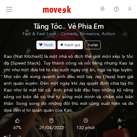
Tăng Tốc.. Về Phía Em
Fast & Feel Love - Comedy, Romance, Action
Thích
Đánh giá
Trailer
Kao (Nat Kitcharit) là một nhà vô địch thế giới môn xếp ly tốc
độ (Speed Stack). Tuy thành công và nổi tiếng nhưng Kao lại
chỉ như một đứa trẻ to xác suốt ngày chỉ ăn, ngủ và tập luyện.
Mọi vấn đề xung quanh anh đều một tay Jay (Yaya) bạn gái
anh quán xuyến. Đến một ngày khi Jay quyết định chia tay thì
Kao như bị mất tất cả. Anh phải bắt đầu học những kỹ năng
sống cơ bản để có thể tự sống một mình và chăm sóc bản
thân. Song song đó những đối thủ mới cũng xuất hiện và đe
dọa đến vị trí quán quân của Kao.
67%
29/04/2022
132 phút
P