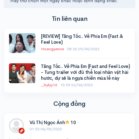
Hãy thử chọn một ngày khác hoặc định dạng khác.
Tin liên quan
[REVIEW] Tăng Tốc.. Về Phía Em (Fast &
Feel Love)
Hoangyenne
·
08:30 29/04/2022
Tăng Tốc.. Về Phía Em (Fast and Feel Love)
- Tung trailer với đủ thể loại nhân vật hài
hước, dự sẽ là ngựa chiến mùa lễ này
_bylyy16
·
15:09 26/04/2022
Cộng đồng
Vũ Thị Ngọc Ánh
10
01:53 04/05/2022