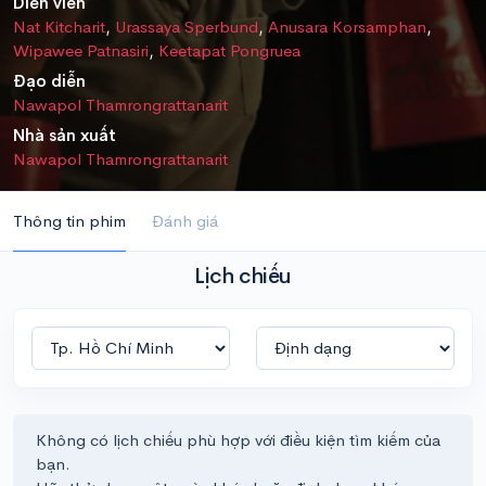
Diễn viên
Nat Kitcharit
,
Urassaya Sperbund
,
Anusara Korsamphan
,
Wipawee Patnasiri
,
Keetapat Pongruea
Đạo diễn
Nawapol Thamrongrattanarit
Nhà sản xuất
Nawapol Thamrongrattanarit
Thông tin phim
Đánh giá
Lịch chiếu
Không có lịch chiếu phù hợp với điều kiện tìm kiếm của
bạn.