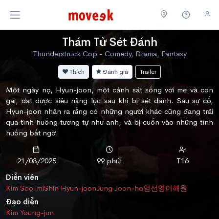
Thám Tử Sét Đánh
Thunderstruck Cop - Comedy, Drama, Fantasy
Thích
Đánh giá
Trailer
Một ngày nọ, Hyun-joon, một cảnh sát sống với mẹ và con
gái, đạt được siêu năng lực sau khi bị sét đánh. Sau sự cố,
Hyun-joon nhận ra rằng có những người khác cũng đang trải
qua tình huống tương tự như anh, và bị cuốn vào những tình
huống bất ngờ.
21/03/2025
99 phút
T16
Diễn viên
Kim Soo-mi
Shin Hyun-joon
Jung Joon-ho
엄선영
이해원
Đạo diễn
Kim Young-jun