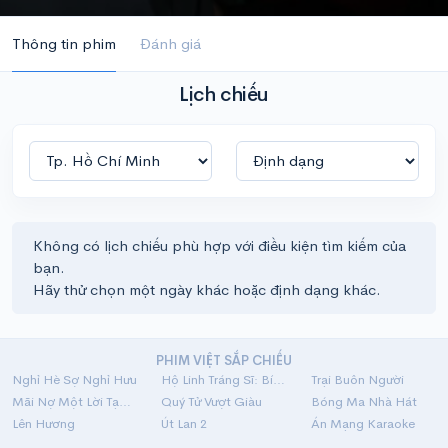
Thông tin phim
Đánh giá
Lịch chiếu
Không có lịch chiếu phù hợp với điều kiện tìm kiếm của
bạn.
Hãy thử chọn một ngày khác hoặc định dạng khác.
PHIM VIỆT SẮP CHIẾU
Nghỉ Hè Sợ Nghỉ Hưu
Hộ Linh Tráng Sĩ: Bí Ẩn Mộ Vua Đinh
Trại Buôn Người
Mãi Nợ Một Lời Tạm Biệt
Quý Tử Vượt Giàu
Bóng Ma Nhà Hát
Lên Hương
Út Lan 2
Án Mạng Karaoke