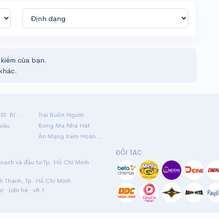
 kiếm của bạn.
khác.
Hộ Linh Tráng Sĩ: Bí Ẩn Mộ Vua Đinh
Trại Buôn Người
Giàu
Bóng Ma Nhà Hát
Án Mạng Xém Hoàn Hảo
ĐỐI TÁC
ạch và đầu tư Tp. Hồ Chí Minh ·
nh Thạnh, Tp. Hồ Chí Minh
rợ
·
Liên hệ
· v8.1