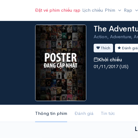
Đặt vé phim chiếu rạp
Lịch chiếu
Phim
Rạp
The Adventu
Action, Adventure, An
Thích
Đánh giá
Khởi chiếu
01/11/2017 (US)
Thông tin phim
Đánh giá
Tin tức
L