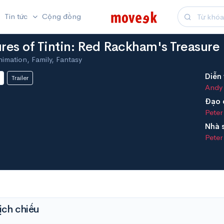
Tin tức
Cộng đồng
res of Tintin: Red Rackham's Treasure
imation, Family, Fantasy
Diễn 
Trailer
Andy 
Đạo 
Peter
Nhà 
Peter
ịch chiếu