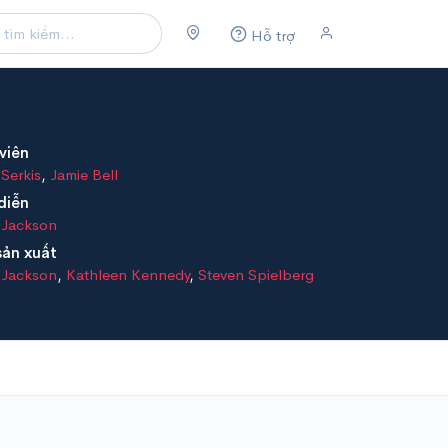
Hỗ trợ
viên
Serkis
,
Jamie Bell
diễn
 Jackson
sản xuất
 Jackson
,
Kathleen Kennedy
,
Steven Spielberg