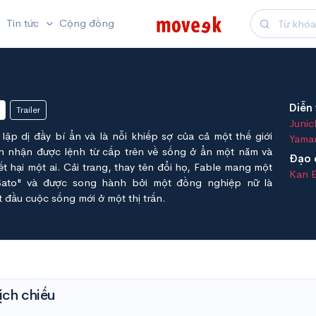
Tin tức
Cộng đồng
Diễn 
Trailer
Junic
 lập dị đầy bí ẩn và là nỗi khiếp sợ của cả một thế giới
Yama
 nhận được lệnh từ cấp trên về sống ở ẩn một năm và
Đạo 
 hại một ai. Cải trang, thay tên đổi họ, Fable mang một
Kan 
 Sato" và được song hành bởi một đồng nghiệp nữ là
t đầu cuộc sống mới ở một thị trấn.
ịch chiếu