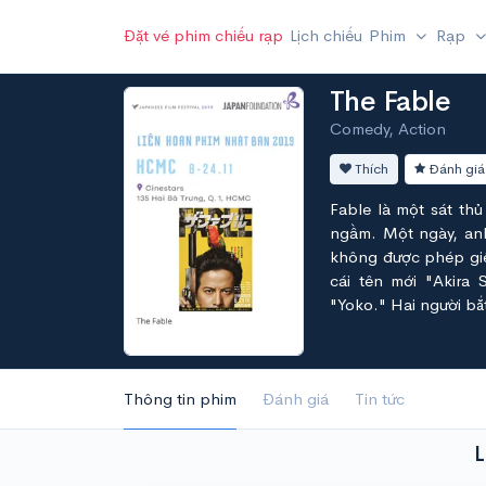
Đặt vé phim chiếu rạp
Lịch chiếu
Phim
Rạp
The Fable
Comedy, Action
Thích
Đánh giá
Fable là một sát thủ
ngầm. Một ngày, anh
không được phép giết
cái tên mới "Akira
"Yoko." Hai người bắ
Thông tin phim
Đánh giá
Tin tức
L