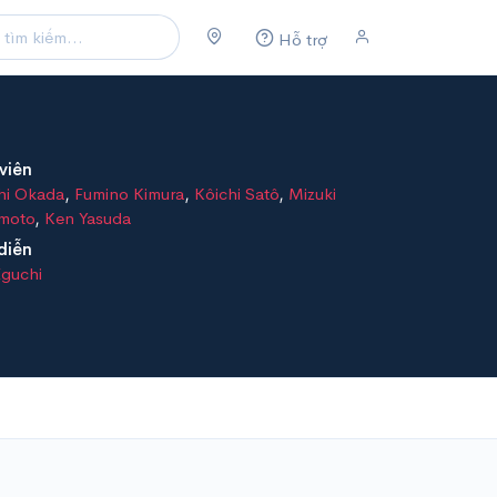
Hỗ trợ
viên
hi Okada
,
Fumino Kimura
,
Kôichi Satô
,
Mizuki
moto
,
Ken Yasuda
diễn
Eguchi