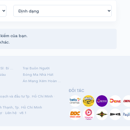
 kiếm của bạn.
khác.
Hộ Linh Tráng Sĩ: Bí Ẩn Mộ Vua Đinh
Trại Buôn Người
Giàu
Bóng Ma Nhà Hát
Án Mạng Xém Hoàn Hảo
ĐỐI TÁC
ạch và đầu tư Tp. Hồ Chí Minh ·
nh Thạnh, Tp. Hồ Chí Minh
rợ
·
Liên hệ
· v8.1