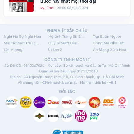
Quốc hay nhất mọi thời đại
Ivy_Trat
·
08:00 05/06/2024
PHIM VIỆT SẮP CHIẾU
Nghỉ Hè Sợ Nghỉ Hưu
Hộ Linh Tráng Sĩ: Bí Ẩn Mộ Vua Đinh
Trại Buôn Người
Mãi Nợ Một Lời Tạm Biệt
Quý Tử Vượt Giàu
Bóng Ma Nhà Hát
Lên Hương
Út Lan 2
Án Mạng Xém Hoàn Hảo
CÔNG TY TNHH MONET
Số ĐKKD: 0315367026 · Nơi cấp: Sở kế hoạch và đầu tư Tp. Hồ Chí Minh
· Đăng ký lần đầu ngày 01/11/2018
Địa chỉ: 33 Nguyễn Trung Trực, P.5, Q. Bình Thạnh, Tp. Hồ Chí Minh
Về chúng tôi
·
Chính sách bảo mật
·
Hỗ trợ
·
Liên hệ
· v8.1
ĐỐI TÁC