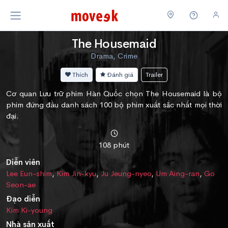
The Housemaid
Drama, Crime
Thích
Đánh giá
Trailer
Cơ quan Lưu trữ phim Hàn Quốc chọn The Housemaid là bộ
phim đứng đầu danh sách 100 bộ phim xuất sắc nhất mọi thời
đại.
108 phút
Diễn viên
Lee Eun-shim
,
Kim Jin-kyu
,
Ju Jeung-nyeo
,
Um Aing-ran
,
Go
Seon-ae
Đạo diễn
Kim Ki-young
Nhà sản xuất