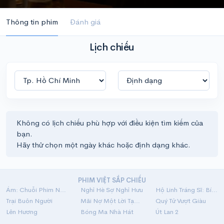
Thông tin phim
Đánh giá
Lịch chiếu
Không có lịch chiếu phù hợp với điều kiện tìm kiếm của
bạn.
Hãy thử chọn một ngày khác hoặc định dạng khác.
PHIM VIỆT SẮP CHIẾU
Ám: Chuỗi Phim Ngắn Linh Dị
Nghỉ Hè Sợ Nghỉ Hưu
Hộ Linh Tráng Sĩ: Bí Ẩn Mộ Vua Đinh
Trại Buôn Người
Mãi Nợ Một Lời Tạm Biệt
Quý Tử Vượt Giàu
Lên Hương
Bóng Ma Nhà Hát
Út Lan 2