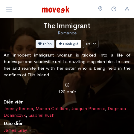
The Immigrant
Romance
Thích
Đánh giá
Trailer
An innocent immigrant woman is tricked into a life of
burlesque and vaudeville until a dazzling magician tries to save
her and reunite her with her sister who is being held in the
confines of Ellis Island.
120 phút
Diễn viên
Jeremy Renner
,
Marion Cotillard
,
Joaquin Phoenix
,
Dagmara
Dominczyk
,
Gabriel Rush
Đạo diễn
James Gray