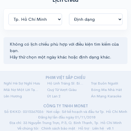
Không có lịch chiếu phù hợp với điều kiện tìm kiếm của
bạn.
Hãy thử chọn một ngày khác hoặc định dạng khác.
PHIM VIỆT SẮP CHIẾU
Nghỉ Hè Sợ Nghỉ Hưu
Hộ Linh Tráng Sĩ: Bí Ẩn Mộ Vua Đinh
Trại Buôn Người
Mãi Nợ Một Lời Tạm Biệt
Quý Tử Vượt Giàu
Bóng Ma Nhà Hát
Lên Hương
Út Lan 2
Án Mạng Karaoke
CÔNG TY TNHH MONET
Số ĐKKD: 0315367026 · Nơi cấp: Sở kế hoạch và đầu tư Tp. Hồ Chí Minh
· Đăng ký lần đầu ngày 01/11/2018
Địa chỉ: 33 Nguyễn Trung Trực, P.5, Q. Bình Thạnh, Tp. Hồ Chí Minh
Về chúng tôi
·
Chính sách bảo mật
·
Hỗ trợ
·
Liên hệ
· v8.1