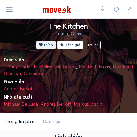
The Kitchen
Drama, Crime
Thích
Đánh giá
Trailer
Diễn viên
Tiffany Haddish
,
Melissa McCarthy
,
Elisabeth Moss
,
Domhnall
Gleeson
,
Common
Đạo diễn
Andrea Berloff
Nhà sản xuất
Michael De Luca
,
Andrea Berloff
,
Marcus Viscidi
Thông tin phim
Đánh giá
Lịch chiếu