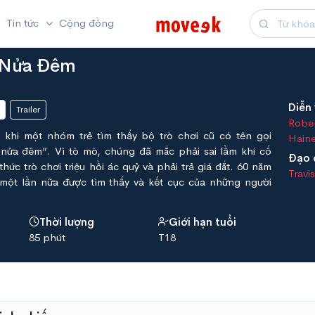
Tin tức
Cộng đồng
 Nửa Đêm
Diễn 
Trailer
Robe
khi một nhóm trẻ tìm thấy bộ trò chơi cũ có tên gọi
Hain
nửa đêm”. Vì tò mò, chúng đã mắc phải sai lầm khi cố
Đạo 
hức trò chơi triệu hồi ác quỷ và phải trả giá đắt. 60 năm
Travi
 một lần nữa được tìm thấy và kết cục của những người
Thời lượng
Giới hạn tuổi
85 phút
T18