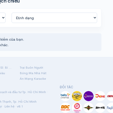
ịch chiếu
 kiếm của bạn.
khác.
Hộ Linh Tráng Sĩ: Bí Ẩn Mộ Vua Đinh
Trại Buôn Người
Giàu
Bóng Ma Nhà Hát
Án Mạng Karaoke
ĐỐI TÁC
ạch và đầu tư Tp. Hồ Chí Minh ·
nh Thạnh, Tp. Hồ Chí Minh
rợ
·
Liên hệ
· v8.1