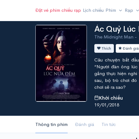
Đặt vé phim chiếu rạp
Lịch chiếu
Phim
Rạp
Ác Quỷ Lúc
The Midnight Man -
Thích
Đánh giá
Câu chuyện bắt đầu 
“Người đàn ông lúc 
gắng thực hiện nghi t
sau, bộ trò chơi đó
chơi sẽ ra sao?
Khởi chiếu
19/01/2018
Thông tin phim
Đánh giá
Tin tức