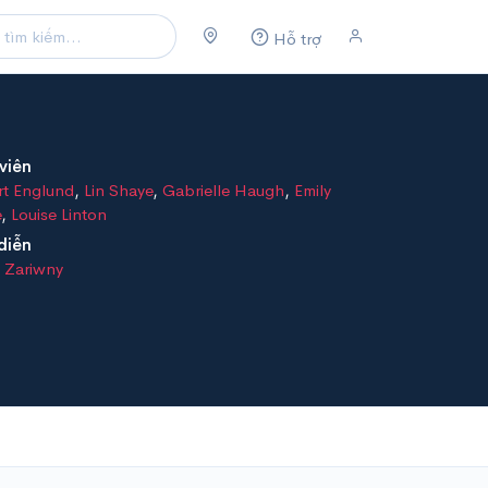
Hỗ trợ
viên
rt Englund
,
Lin Shaye
,
Gabrielle Haugh
,
Emily
e
,
Louise Linton
diễn
s Zariwny