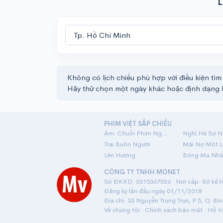
L
Không có lịch chiếu phù hợp với điều kiện tìm
Hãy thử chọn một ngày khác hoặc định dạng 
PHIM VIỆT SẮP CHIẾU
Ám: Chuỗi Phim Ngắn Linh Dị
Nghỉ Hè Sợ N
Trại Buôn Người
Lên Hương
Bóng Ma Nhà
CÔNG TY TNHH MONET
Số ĐKKD: 0315367026 · Nơi cấp: Sở kế ho
Đăng ký lần đầu ngày 01/11/2018
Địa chỉ: 33 Nguyễn Trung Trực, P.5, Q. Bì
Về chúng tôi
·
Chính sách bảo mật
·
Hỗ t