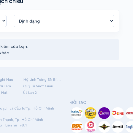
ịch chiếu
 kiếm của bạn.
khác.
ghỉ Hưu
Hộ Linh Tráng Sĩ: Bí Ẩn Mộ Vua Đinh
Mãi Nợ Một Lời Tạm Biệt
Quý Tử Vượt Giàu
 Hát
Út Lan 2
ĐỐI TÁC
ạch và đầu tư Tp. Hồ Chí Minh ·
nh Thạnh, Tp. Hồ Chí Minh
rợ
·
Liên hệ
· v8.1