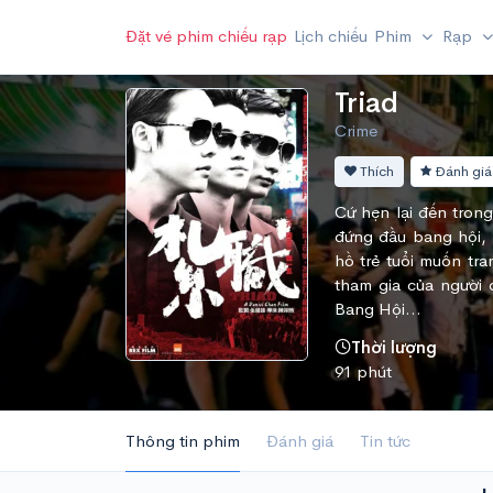
Đặt vé phim chiếu rạp
Lịch chiếu
Phim
Rạp
Triad
Crime
Thích
Đánh giá
Cứ hẹn lại đến tron
đứng đầu bang hội, l
hồ trẻ tuổi muốn tra
tham gia của người 
Bang Hội...
Thời lượng
91 phút
Thông tin phim
Đánh giá
Tin tức