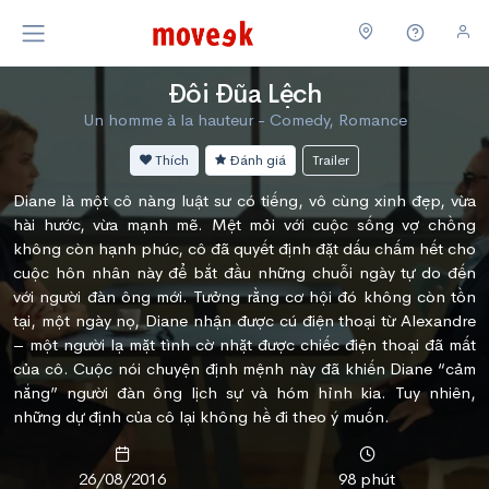
Đôi Đũa Lệch
Un homme à la hauteur - Comedy, Romance
Thích
Đánh giá
Trailer
Diane là một cô nàng luật sư có tiếng, vô cùng xinh đẹp, vừa
hài hước, vừa mạnh mẽ. Mệt mỏi với cuộc sống vợ chồng
không còn hạnh phúc, cô đã quyết định đặt dấu chấm hết cho
cuộc hôn nhân này để bắt đầu những chuỗi ngày tự do đến
với người đàn ông mới. Tưởng rằng cơ hội đó không còn tồn
tại, một ngày nọ, Diane nhận được cú điện thoại từ Alexandre
– một người lạ mặt tình cờ nhặt được chiếc điện thoại đã mất
của cô. Cuộc nói chuyện định mệnh này đã khiến Diane “cảm
nắng” người đàn ông lịch sự và hóm hỉnh kia. Tuy nhiên,
những dự định của cô lại không hề đi theo ý muốn.
26/08/2016
98 phút