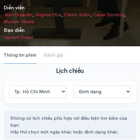
Diễn viên
Jean Dujardin
,
Virginie Efira
,
Cédric Kahn
,
César Domboy
,
Myriam Tekaïa
Đạo diễn
Laurent Tirard
Thông tin phim
Đánh giá
Lịch chiếu
Không có lịch chiếu phù hợp với điều kiện tìm kiếm của
bạn.
Hãy thử chọn một ngày khác hoặc định dạng khác.