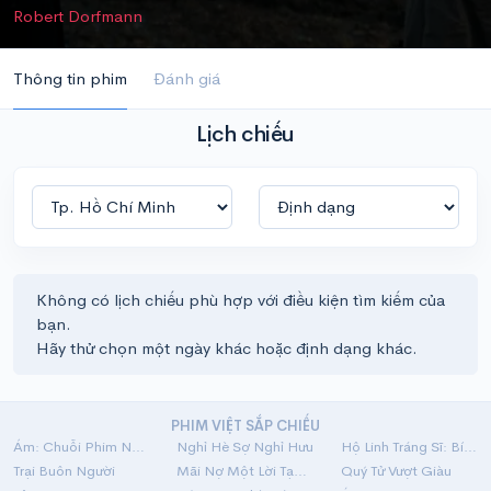
Robert Dorfmann
Thông tin phim
Đánh giá
Lịch chiếu
Không có lịch chiếu phù hợp với điều kiện tìm kiếm của
bạn.
Hãy thử chọn một ngày khác hoặc định dạng khác.
PHIM VIỆT SẮP CHIẾU
Ám: Chuỗi Phim Ngắn Linh Dị
Nghỉ Hè Sợ Nghỉ Hưu
Hộ Linh Tráng Sĩ: Bí Ẩn Mộ Vua Đinh
Trại Buôn Người
Mãi Nợ Một Lời Tạm Biệt
Quý Tử Vượt Giàu