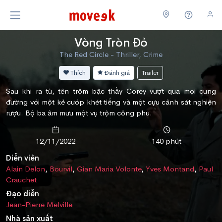
Vòng Tròn Đỏ
The Red Circle - Thriller, Crime
Thích
Đánh giá
Trailer
Sau khi ra tù, tên trộm bậc thầy Corey vượt qua mọi cung
đường với một kẻ cướp khét tiếng và một cựu cảnh sát nghiện
rượu. Bộ ba âm mưu một vụ trộm công phu.
12/11/2022
140 phút
Diễn viên
Alain Delon
,
Bourvil
,
Gian Maria Volonte
,
Yves Montand
,
Paul
Crauchet
Đạo diễn
Jean-Pierre Melville
Nhà sản xuất