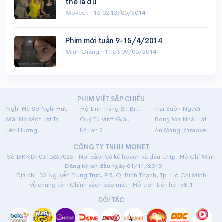
thế là đủ
Moveek ·
16:02 13/05/2014
Phim mới tuần 9-15/4/2014
Minh Giang ·
11:53 09/05/2014
PHIM VIỆT SẮP CHIẾU
Nghỉ Hè Sợ Nghỉ Hưu
Hộ Linh Tráng Sĩ: Bí Ẩn Mộ Vua Đinh
Trại Buôn Người
Mãi Nợ Một Lời Tạm Biệt
Quý Tử Vượt Giàu
Bóng Ma Nhà Hát
Lên Hương
Út Lan 2
Án Mạng Karaoke
CÔNG TY TNHH MONET
Số ĐKKD: 0315367026 · Nơi cấp: Sở kế hoạch và đầu tư Tp. Hồ Chí Minh
· Đăng ký lần đầu ngày 01/11/2018
Địa chỉ: 33 Nguyễn Trung Trực, P.5, Q. Bình Thạnh, Tp. Hồ Chí Minh
Về chúng tôi
·
Chính sách bảo mật
·
Hỗ trợ
·
Liên hệ
· v8.1
ĐỐI TÁC