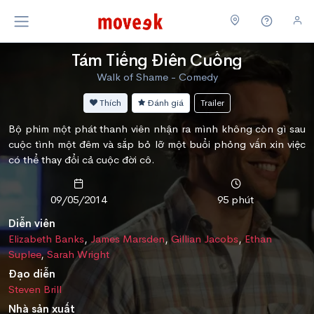
Tám Tiếng Điên Cuồng
Walk of Shame - Comedy
Thích
Đánh giá
Trailer
Bộ phim một phát thanh viên nhận ra mình không còn gì sau
cuộc tình một đêm và sắp bỏ lỡ một buổi phỏng vấn xin việc
có thể thay đổi cả cuộc đời cô.
09/05/2014
95 phút
Diễn viên
Elizabeth Banks
,
James Marsden
,
Gillian Jacobs
,
Ethan
Suplee
,
Sarah Wright
Đạo diễn
Steven Brill
Nhà sản xuất