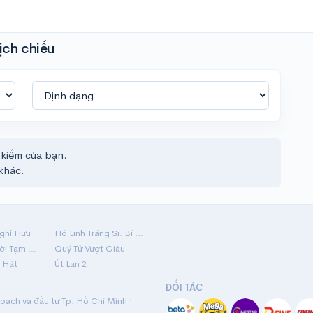
ịch chiếu
 kiếm của bạn.
khác.
ghỉ Hưu
Hộ Linh Tráng Sĩ: Bí Ẩn Mộ Vua Đinh
Mãi Nợ Một Lời Tạm Biệt
Quý Tử Vượt Giàu
 Hát
Út Lan 2
ĐỐI TÁC
ạch và đầu tư Tp. Hồ Chí Minh ·