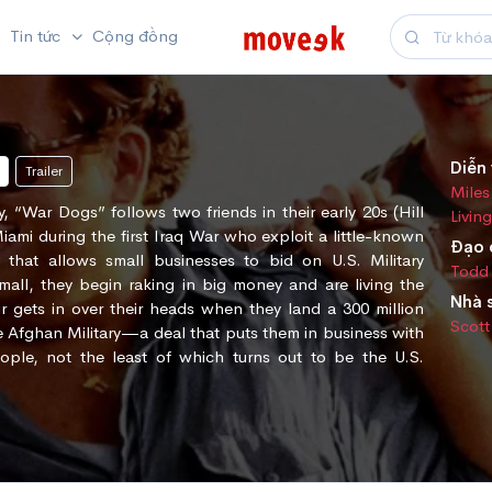
Tin tức
Cộng đồng
Diễn 
Trailer
Miles
, “War Dogs” follows two friends in their early 20s (Hill
Livin
 Miami during the first Iraq War who exploit a little-known
Đạo 
e that allows small businesses to bid on U.S. Military
Todd 
small, they begin raking in big money and are living the
Nhà 
air gets in over their heads when they land a 300 million
Scott
he Afghan Military—a deal that puts them in business with
ple, not the least of which turns out to be the U.S.