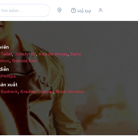
Hỗ trợ
viên
 Teller
,
Jonah Hill
,
Ana de Armas
,
Barry
gston
,
Brenda Koo
diễn
Phillips
sản xuất
 Budnick
,
Bradley Cooper
,
Mark Gordon