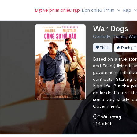
Đặt vé phim chiếu rạp
Lịch chiếu
Phim
Rạp
War Dogs
Comedy, Drama, War
Thích
Đánh giá
Based on a true story
and Teller) living in
government initiativ
contracts. Starting 
high life. But the p
dollar deal to arm t
some very shady peo
Government.
Thời lượng
114 phút