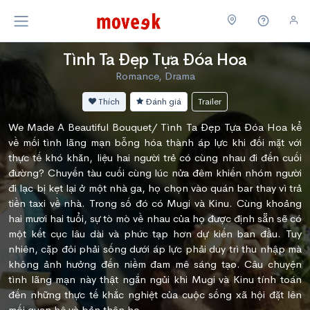
Tình Ta Đẹp Tựa Đóa Hoa
Romance, Drama
Thích
Đánh giá
Trailer
We Made A Beautiful Bouquet/ Tình Ta Đẹp Tựa Đóa Hoa kể
về mối tình lãng mạn bỗng hóa thành áp lực khi đối mặt với
thực tế khó khăn, liệu hai người trẻ có cùng nhau đi đến cuối
đường? Chuyến tàu cuối cùng lúc nửa đêm khiến nhóm người
đi lạc bị kẹt lại ở một nhà ga, họ chọn vào quán bar thay vì trả
tiền taxi về nhà. Trong số đó có Mugi và Kinu. Cùng khoảng
hai mươi hai tuổi, sự tò mò về nhau của họ được định sẵn sẽ có
một kết cục lâu dài và phức tạp hơn dự kiến ​​ban đầu. Tuy
nhiên, cặp đôi phải sống dưới áp lực phải duy trì thu nhập mà
không ảnh hưởng đến niềm đam mê sáng tạo. Câu chuyện
tình lãng mạn này thật ngắn ngủi khi Mugi và Kinu tính toán
đến những thực tế khắc nghiệt của cuộc sống xã hội đặt lên
mối quan hệ và bản thân họ.