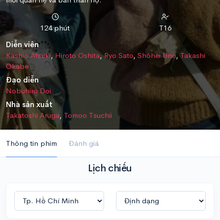
124 phút
T16
Diễn viên
Kashio Atsuki
,
Hiroto Oshita
,
Ryo Sato
,
Shôhei Uno
,
Takashi
Okabe
Đạo diễn
Nobuhiro Doi
Nhà sản xuất
Takatoshi Aruga
,
Tomoo Tsuchii
Thông tin phim
Đánh giá
Lịch chiếu