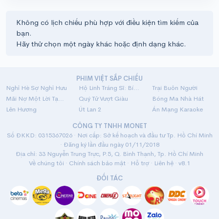
Không có lịch chiếu phù hợp với điều kiện tìm kiếm của
bạn.
Hãy thử chọn một ngày khác hoặc định dạng khác.
PHIM VIỆT SẮP CHIẾU
Nghỉ Hè Sợ Nghỉ Hưu
Hộ Linh Tráng Sĩ: Bí Ẩn Mộ Vua Đinh
Trại Buôn Người
Mãi Nợ Một Lời Tạm Biệt
Quý Tử Vượt Giàu
Bóng Ma Nhà Hát
Lên Hương
Út Lan 2
Án Mạng Karaoke
CÔNG TY TNHH MONET
Số ĐKKD: 0315367026 · Nơi cấp: Sở kế hoạch và đầu tư Tp. Hồ Chí Minh
· Đăng ký lần đầu ngày 01/11/2018
Địa chỉ: 33 Nguyễn Trung Trực, P.5, Q. Bình Thạnh, Tp. Hồ Chí Minh
Về chúng tôi
·
Chính sách bảo mật
·
Hỗ trợ
·
Liên hệ
· v8.1
ĐỐI TÁC