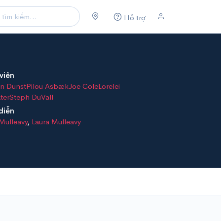
Hỗ trợ
viên
en Dunst
Pilou Asbæk
Joe Cole
Lorelei
ater
Steph DuVall
diễn
Mulleavy
,
Laura Mulleavy