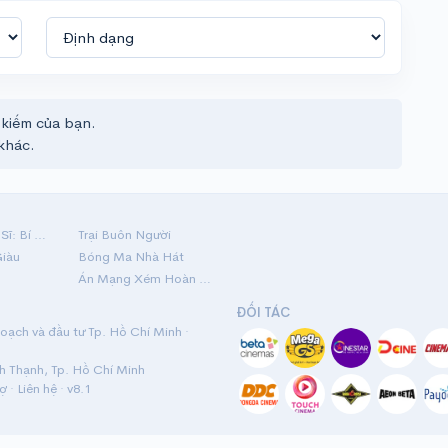
 kiếm của bạn.
khác.
Hộ Linh Tráng Sĩ: Bí Ẩn Mộ Vua Đinh
Trại Buôn Người
Giàu
Bóng Ma Nhà Hát
Án Mạng Xém Hoàn Hảo
ĐỐI TÁC
ạch và đầu tư Tp. Hồ Chí Minh ·
nh Thạnh, Tp. Hồ Chí Minh
rợ
·
Liên hệ
· v8.1