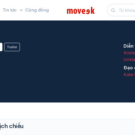
Tin tức
Cộng đồng
Diễn 
Trailer
Kirst
Linkl
Đạo 
Kate 
ịch chiếu