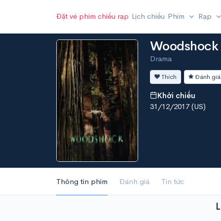
Đặt vé phim chiếu rạp
Lịch chiếu
Phim
Rạp
Woodshock
Drama
Thích
Đánh giá
Khởi chiếu
31/12/2017 (US)
Thông tin phim
Đánh giá
Tin tức
L