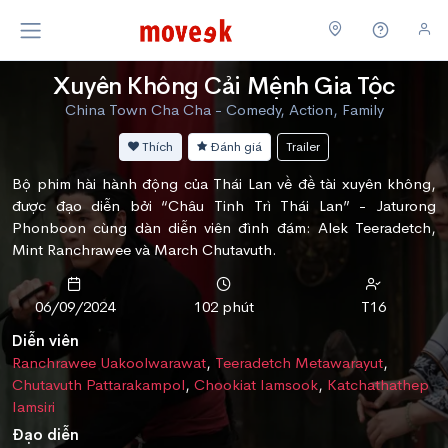
Xuyên Không Cải Mệnh Gia Tộc
China Town Cha Cha - Comedy, Action, Family
Thích
Đánh giá
Trailer
Bộ phim hài hành động của Thái Lan về đề tài xuyên không,
được đạo diễn bởi “Châu Tinh Trì Thái Lan” - Jaturong
Phonboon cùng dàn diễn viên đình đám: Alek Teeradetch,
Mint Ranchrawee và March Chutavuth.
06/09/2024
102 phút
T16
Diễn viên
Ranchrawee Uakoolwarawat
,
Teeradetch Metawarayut
,
Chutavuth Pattarakampol
,
Chookiat Iamsook
,
Katchathathep
Iamsiri
Đạo diễn