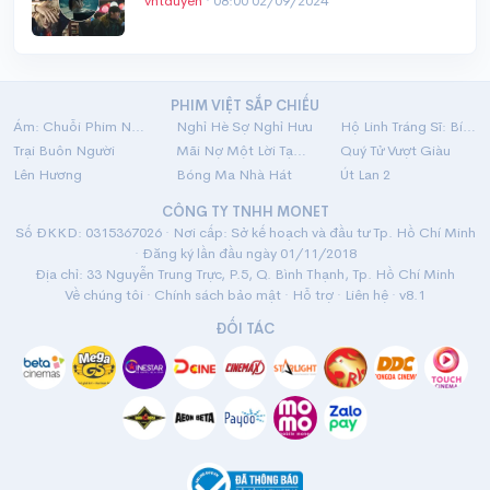
vntduyen
·
08:00 02/09/2024
PHIM VIỆT SẮP CHIẾU
Ám: Chuỗi Phim Ngắn Linh Dị
Nghỉ Hè Sợ Nghỉ Hưu
Hộ Linh Tráng Sĩ: Bí Ẩn Mộ Vua Đinh
Trại Buôn Người
Mãi Nợ Một Lời Tạm Biệt
Quý Tử Vượt Giàu
Lên Hương
Bóng Ma Nhà Hát
Út Lan 2
CÔNG TY TNHH MONET
Số ĐKKD: 0315367026 · Nơi cấp: Sở kế hoạch và đầu tư Tp. Hồ Chí Minh
· Đăng ký lần đầu ngày 01/11/2018
Địa chỉ: 33 Nguyễn Trung Trực, P.5, Q. Bình Thạnh, Tp. Hồ Chí Minh
Về chúng tôi
·
Chính sách bảo mật
·
Hỗ trợ
·
Liên hệ
· v8.1
ĐỐI TÁC