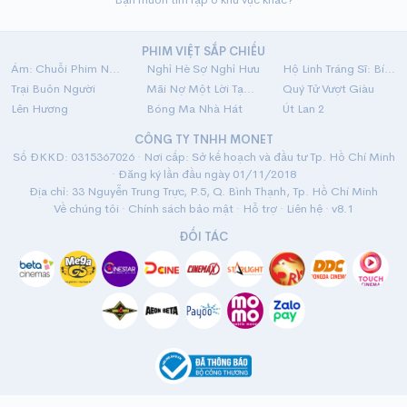
PHIM VIỆT SẮP CHIẾU
Ám: Chuỗi Phim Ngắn Linh Dị
Nghỉ Hè Sợ Nghỉ Hưu
Hộ Linh Tráng Sĩ: Bí Ẩn Mộ Vua Đinh
Trại Buôn Người
Mãi Nợ Một Lời Tạm Biệt
Quý Tử Vượt Giàu
Lên Hương
Bóng Ma Nhà Hát
Út Lan 2
CÔNG TY TNHH MONET
Số ĐKKD: 0315367026 · Nơi cấp: Sở kế hoạch và đầu tư Tp. Hồ Chí Minh
· Đăng ký lần đầu ngày 01/11/2018
Địa chỉ: 33 Nguyễn Trung Trực, P.5, Q. Bình Thạnh, Tp. Hồ Chí Minh
Về chúng tôi
·
Chính sách bảo mật
·
Hỗ trợ
·
Liên hệ
· v8.1
ĐỐI TÁC