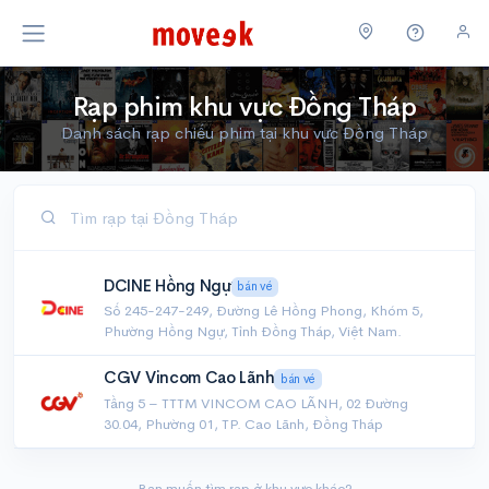
Rạp phim khu vực Đồng Tháp
Danh sách rạp chiếu phim tại khu vực Đồng Tháp
DCINE Hồng Ngự
bán vé
Số 245-247-249, Đường Lê Hồng Phong, Khóm 5,
Phường Hồng Ngự, Tỉnh Đồng Tháp, Việt Nam.
CGV Vincom Cao Lãnh
bán vé
Tầng 5 – TTTM VINCOM CAO LÃNH, 02 Đường
30.04, Phường 01, TP. Cao Lãnh, Đồng Tháp
Bạn muốn tìm rạp ở khu vực khác?