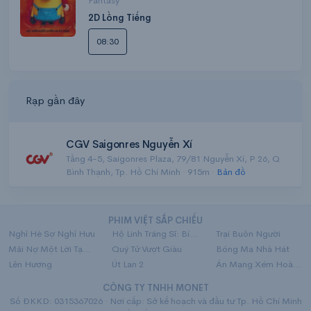
Fantasy
2D Lồng Tiếng
08:30
Rạp gần đây
CGV Saigonres Nguyễn Xí
Tầng 4-5, Saigonres Plaza, 79/81 Nguyễn Xí, P 26, Q
Bình Thạnh, Tp. Hồ Chí Minh · 915m ·
Bản đồ
PHIM VIỆT SẮP CHIẾU
Nghỉ Hè Sợ Nghỉ Hưu
Hộ Linh Tráng Sĩ: Bí Ẩn Mộ Vua Đinh
Trại Buôn Người
Mãi Nợ Một Lời Tạm Biệt
Quý Tử Vượt Giàu
Bóng Ma Nhà Hát
Lên Hương
Út Lan 2
Án Mạng Xém Hoàn Hảo
CÔNG TY TNHH MONET
Số ĐKKD: 0315367026 · Nơi cấp: Sở kế hoạch và đầu tư Tp. Hồ Chí Minh