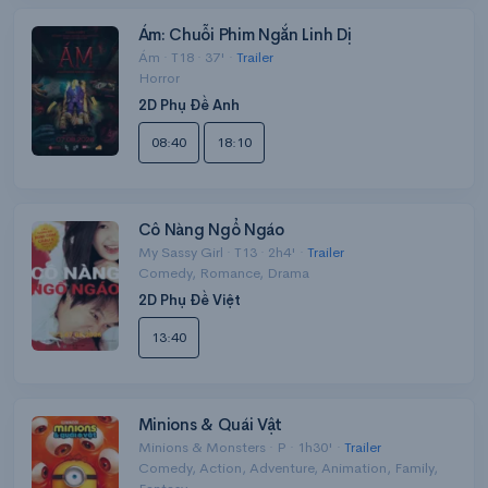
Ám: Chuỗi Phim Ngắn Linh Dị
Ám · T18 · 37' ·
Trailer
Horror
2D Phụ Đề Anh
08:40
18:10
Cô Nàng Ngổ Ngáo
My Sassy Girl · T13 · 2h4' ·
Trailer
Comedy, Romance, Drama
2D Phụ Đề Việt
13:40
Minions & Quái Vật
Minions & Monsters · P · 1h30' ·
Trailer
Comedy, Action, Adventure, Animation, Family,