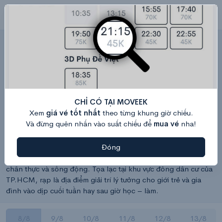
Beta Ung Văn Khiêm – Lịch chiếu & Giá
vé hôm nay
Tầng 1, tòa nhà PAX SKY, 26 Ung Văn Khiêm, phường 25, Quận Bình Thạnh, Thành phố Hồ Chí Minh, Việt Nam
Bản đồ
Hệ thống rạp Beta Cinemas
Beta Ung Văn Khiêm – Rạp chiếu phim chuẩn Hollywood tại
CHỈ CÓ TẠI MOVEEK
TP.HCM, đặt vé nhanh trên Moveek Xem lịch chiếu phim Beta
Xem
giá vé tốt nhất
theo từng khung giờ chiếu.
Ung Văn Khiêm mới nhất và mua vé xem phim online tiện lợi tại
Và đừng quên nhấn vào suất chiếu để
mua vé
nha!
Moveek – nền tảng đặt vé nhanh chóng, đầy đủ lịch chiếu các
rạp Beta trên toàn quốc. Rạp Beta Ung Văn Khiêm được xây
dựng theo tiêu chuẩn Hollywood, trang bị âm thanh Dolby
Đóng
7.1, màn hình lớn sắc nét, mang đến trải nghiệm điện ảnh
chân thực và sống động. Tọa lạc tại khu vực đông dân cư của
TP.HCM, rạp là địa điểm giải trí lý tưởng cho giới trẻ và gia
đình vào dịp cuối tuần hay sau giờ học – làm.
8/8
9/8
10/8
11/8
12/8
13/8