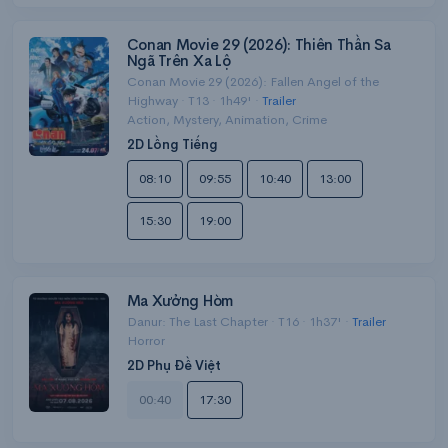
Conan Movie 29 (2026): Thiên Thần Sa
Ngã Trên Xa Lộ
Conan Movie 29 (2026): Fallen Angel of the
Highway · T13 · 1h49' ·
Trailer
Action, Mystery, Animation, Crime
2D Lồng Tiếng
08:10
09:55
10:40
13:00
15:30
19:00
Ma Xưởng Hòm
Danur: The Last Chapter · T16 · 1h37' ·
Trailer
Horror
2D Phụ Đề Việt
00:40
17:30