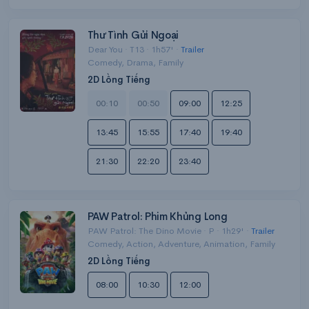
Thư Tình Gửi Ngoại
Dear You · T13 · 1h57' ·
Trailer
Comedy, Drama, Family
2D Lồng Tiếng
00:10
00:50
09:00
12:25
13:45
15:55
17:40
19:40
21:30
22:20
23:40
PAW Patrol: Phim Khủng Long
PAW Patrol: The Dino Movie · P · 1h29' ·
Trailer
Comedy, Action, Adventure, Animation, Family
2D Lồng Tiếng
08:00
10:30
12:00