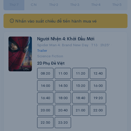
Thứ 7
CN
Thứ 2
Thứ 3
Thứ 4
Thứ 5
Nhấn vào suất chiếu để tiến hành mua vé
Người Nhện 4: Khởi Đầu Mới
Spider Man 4: Brand New Day · T13 · 2h25' ·
Trailer
Science Fiction
2D Phụ Đề Việt
08:20
11:00
11:20
12:40
14:00
14:50
15:20
16:00
16:40
18:00
18:40
19:20
20:00
20:40
21:00
22:00
22:50
23:20