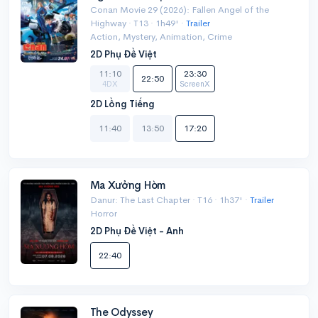
Conan Movie 29 (2026): Fallen Angel of the
Highway · T13 · 1h49' ·
Trailer
Action, Mystery, Animation, Crime
2D Phụ Đề Việt
11:10
23:30
22:50
4DX
ScreenX
2D Lồng Tiếng
11:40
13:50
17:20
Ma Xưởng Hòm
Danur: The Last Chapter · T16 · 1h37' ·
Trailer
Horror
2D Phụ Đề Việt - Anh
22:40
The Odyssey