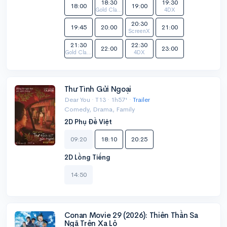
18:30
19:30
18:00
19:00
Gold Class
4DX
20:30
19:45
20:00
21:00
ScreenX
21:30
22:30
22:00
23:00
Gold Class
4DX
Thư Tình Gửi Ngoại
Dear You · T13 · 1h57' ·
Trailer
Comedy, Drama, Family
2D Phụ Đề Việt
09:20
18:10
20:25
2D Lồng Tiếng
14:50
Conan Movie 29 (2026): Thiên Thần Sa
Ngã Trên Xa Lộ