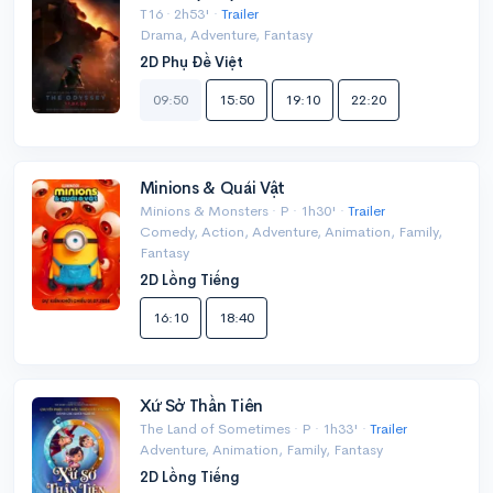
T16 · 2h53' ·
Trailer
Drama, Adventure, Fantasy
2D Phụ Đề Việt
09:50
15:50
19:10
22:20
Minions & Quái Vật
Minions & Monsters · P · 1h30' ·
Trailer
Comedy, Action, Adventure, Animation, Family,
Fantasy
2D Lồng Tiếng
16:10
18:40
Xứ Sở Thần Tiên
The Land of Sometimes · P · 1h33' ·
Trailer
Adventure, Animation, Family, Fantasy
2D Lồng Tiếng