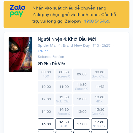
Nhấn vào suất chiếu để chuyển sang
Zalopay chọn ghế và thanh toán. Cần hỗ
trợ, vui lòng gọi Zalopay:
1900 545436
.
Người Nhện 4: Khởi Đầu Mới
Spider Man 4: Brand New Day · T13 · 2h25' ·
Trailer
Science Fiction
2D Phụ Đề Việt
08:00
08:30
09:30
09:00
4DX
ScreenX
Gold Class
11:30
10:00
11:00
11:45
ScreenX
12:30
13:30
12:00
13:00
Gold Class
4DX
14:30
15:30
14:00
15:00
ScreenX
Gold Class
16:30
17:30
16:00
17:00
4DX
ScreenX