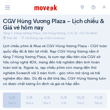
CGV Hùng Vương Plaza – Lịch chiếu &
Giá vé hôm nay
Tầng 7, Hùng Vương Plaza, 126 Hùng Vương, Q.5, Tp. Hồ Chí Minh
Bản đồ
Hệ thống rạp CGV Cinemas
Lịch chiếu phim & Mua vé CGV Hùng Vương Plaza - CGV toàn
quốc đầy đủ & tiện lợi nhất. Rạp CGV Hùng Vương nằm ở
tầng 7 Hùng Vương Plaza, là cụm rạp đầu tiên của CGV sở
hữu công nghệ 4DX, mang đến trải nghiệm điện ảnh hoàn
toàn mới lạ. Ngoài ra, rạp chiếu phim còn mang đến thử
nghiệm ScreenX với 3 màn hình - góc nhìn mở rộng và trải
nghiệm độc đáo. Dù đã ra đời khá lâu, CGV Hùng Vương luôn
có được chất lượng ổn định và giá vé hấp dẫn.
6/8
7/8
8/8
9/8
10/8
11/8
Thứ 5
Thứ 6
Thứ 7
CN
Thứ 2
Thứ 3