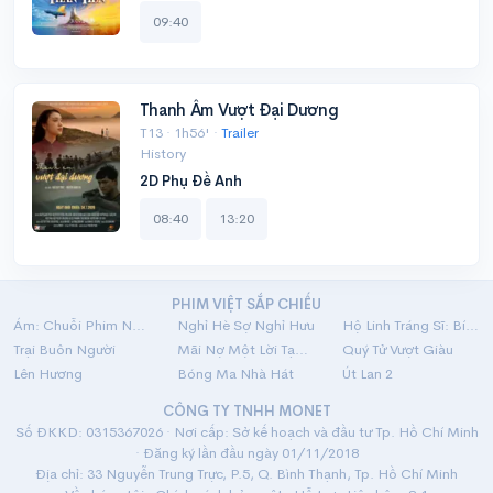
09:40
Thanh Âm Vượt Đại Dương
T13 · 1h56' ·
Trailer
History
2D Phụ Đề Anh
08:40
13:20
PHIM VIỆT SẮP CHIẾU
Ám: Chuỗi Phim Ngắn Linh Dị
Nghỉ Hè Sợ Nghỉ Hưu
Hộ Linh Tráng Sĩ: Bí Ẩn Mộ Vua Đinh
Trại Buôn Người
Mãi Nợ Một Lời Tạm Biệt
Quý Tử Vượt Giàu
Lên Hương
Bóng Ma Nhà Hát
Út Lan 2
CÔNG TY TNHH MONET
Số ĐKKD: 0315367026 · Nơi cấp: Sở kế hoạch và đầu tư Tp. Hồ Chí Minh
· Đăng ký lần đầu ngày 01/11/2018
Địa chỉ: 33 Nguyễn Trung Trực, P.5, Q. Bình Thạnh, Tp. Hồ Chí Minh