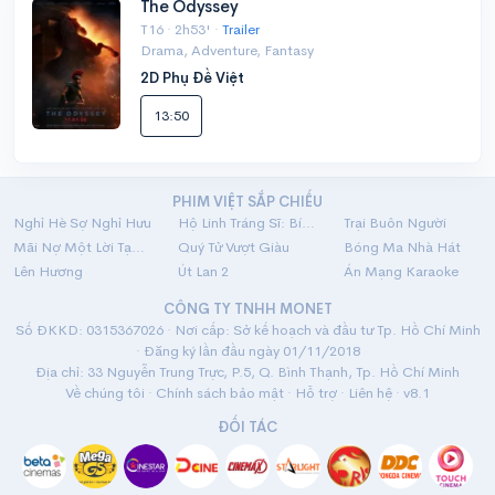
The Odyssey
T16 · 2h53' ·
Trailer
Drama, Adventure, Fantasy
2D Phụ Đề Việt
13:50
PHIM VIỆT SẮP CHIẾU
Nghỉ Hè Sợ Nghỉ Hưu
Hộ Linh Tráng Sĩ: Bí Ẩn Mộ Vua Đinh
Trại Buôn Người
Mãi Nợ Một Lời Tạm Biệt
Quý Tử Vượt Giàu
Bóng Ma Nhà Hát
Lên Hương
Út Lan 2
Án Mạng Karaoke
CÔNG TY TNHH MONET
Số ĐKKD: 0315367026 · Nơi cấp: Sở kế hoạch và đầu tư Tp. Hồ Chí Minh
· Đăng ký lần đầu ngày 01/11/2018
Địa chỉ: 33 Nguyễn Trung Trực, P.5, Q. Bình Thạnh, Tp. Hồ Chí Minh
Về chúng tôi
·
Chính sách bảo mật
·
Hỗ trợ
·
Liên hệ
· v8.1
ĐỐI TÁC