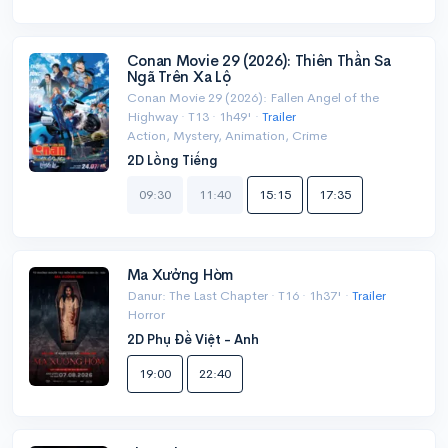
Conan Movie 29 (2026): Thiên Thần Sa
Ngã Trên Xa Lộ
Conan Movie 29 (2026): Fallen Angel of the
Highway · T13 · 1h49' ·
Trailer
Action, Mystery, Animation, Crime
2D Lồng Tiếng
09:30
11:40
15:15
17:35
Ma Xưởng Hòm
Danur: The Last Chapter · T16 · 1h37' ·
Trailer
Horror
2D Phụ Đề Việt - Anh
19:00
22:40