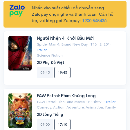
Nhấn vào suất chiếu để chuyển sang
Zalopay chọn ghế và thanh toán. Cần hỗ
trợ, vui lòng gọi Zalopay:
1900 545436
.
Người Nhện 4: Khởi Đầu Mới
Spider Man 4: Brand New Day · T13 · 2h25' ·
Trailer
Science Fiction
2D Phụ Đề Việt
09:45
19:45
PAW Patrol: Phim Khủng Long
PAW Patrol: The Dino Movie · P · 1h29' ·
Trailer
Comedy, Action, Adventure, Animation, Family
2D Lồng Tiếng
09:00
17:10