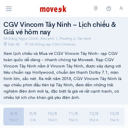
CGV Vincom Tây Ninh – Lịch chiếu &
Giá vé hôm nay
54 Đặng Ngọc Chinh, Khu phố 1, Phường 3, Tây Ninh
Bản đồ
Hệ thống rạp CGV Cinemas
Xem Lịch chiếu và Mua vé CGV Vincom Tây Ninh- rạp CGV
toàn quốc dễ dàng - nhanh chóng tại Moveek. Rạp CGV
Vincom Tây Ninh nằm ở Vincom Tây Ninh, được xây dựng với
tiêu chuẩn rạp Hollywood, chuẩn âm thanh Dolby 7.1, màn
hình lớn, sắc nét. Ra mắt năm 2018, CGV Vincom Tây Ninh là
rạp chiếu phim đầu tiên tại Tây Ninh, đem đến những trải
nghiệm điện ảnh mới lạ, đặc biệt là giá vé rất cạnh tranh, có
nhiều lợi ích cho khán giả yêu điện ảnh.
8/8
9/8
10/8
11/8
12/8
13/8
Thứ 7
CN
Thứ 2
Thứ 3
Thứ 4
Thứ 5