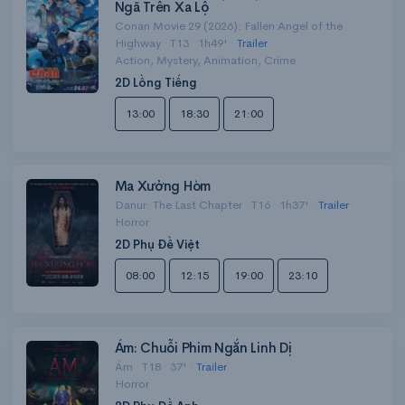
Ngã Trên Xa Lộ
Conan Movie 29 (2026): Fallen Angel of the
Highway · T13 · 1h49' ·
Trailer
Action, Mystery, Animation, Crime
2D Lồng Tiếng
13:00
18:30
21:00
Ma Xưởng Hòm
Danur: The Last Chapter · T16 · 1h37' ·
Trailer
Horror
2D Phụ Đề Việt
08:00
12:15
19:00
23:10
Ám: Chuỗi Phim Ngắn Linh Dị
Ám · T18 · 37' ·
Trailer
Horror