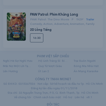
PAW Patrol: Phim Khủng Long
PAW Patrol: The Dino Movie · P · 1h29' ·
Trailer
Comedy, Action, Adventure, Animation, Family
2D Lồng Tiếng
16:30
PHIM VIỆT SẮP CHIẾU
Nghỉ Hè Sợ Nghỉ Hưu
Hộ Linh Tráng Sĩ: Bí Ẩn Mộ Vua Đinh
Trại Buôn Người
Mãi Nợ Một Lời Tạm Biệt
Quý Tử Vượt Giàu
Bóng Ma Nhà Hát
Lên Hương
Út Lan 2
Án Mạng Karaoke
CÔNG TY TNHH MONET
Số ĐKKD: 0315367026 · Nơi cấp: Sở kế hoạch và đầu tư Tp. Hồ Chí Minh
· Đăng ký lần đầu ngày 01/11/2018
Địa chỉ: 33 Nguyễn Trung Trực, P.5, Q. Bình Thạnh, Tp. Hồ Chí Minh
Về chúng tôi
·
Chính sách bảo mật
·
Hỗ trợ
·
Liên hệ
· v8.1
ĐỐI TÁC