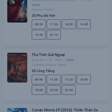
Trailer
Science Fiction
2D Phụ Đề Việt
08:30
11:20
14:00
16:45
19:30
22:10
Thư Tình Gửi Ngoại
Dear You · T13 · 1h57' ·
Trailer
Comedy, Drama, Family
2D Lồng Tiếng
08:40
11:00
13:20
15:40
18:00
20:20
22:45
Conan Movie 29 (2026): Thiên Thần Sa