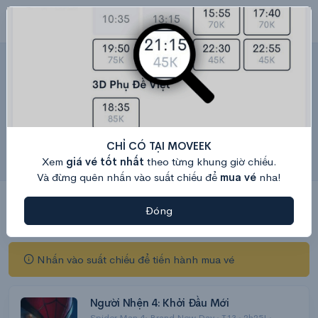
Cinestar Kiên Giang – Lịch chiếu & Giá
vé hôm nay
Trung tâm Thương mại, Lô A2 - Khu 2, Nguyễn Chí Thanh, Rạch Sỏi, Tp. Rạch Giá, Kiên Giang
Bản đồ
Hệ thống rạp Cinestar
Rạp chiếu phim Cinestar Kiên Giang tọa lạc tại Trung tâm
CHỈ CÓ TẠI MOVEEK
Thương mại Rạch Sỏi, Đường Nguyễn Chí Thanh, Phường
Xem
giá vé tốt nhất
theo từng khung giờ chiếu.
Rạch Sỏi, Thành phố Rạch Giá, Tỉnh Kiên Giang.
Và đừng quên nhấn vào suất chiếu để
mua vé
nha!
9/8
10/8
11/8
12/8
13/8
14/8
Đóng
CN
Thứ 2
Thứ 3
Thứ 4
Thứ 5
Thứ 6
Nhấn vào suất chiếu để tiến hành mua vé
Người Nhện 4: Khởi Đầu Mới
Spider Man 4: Brand New Day · T13 · 2h25' ·