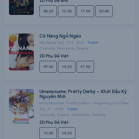
2D Phụ Đề Anh
08:20
12:00
17:50
20:45
Cô Nàng Ngổ Ngáo
My Sassy Girl · T13 · 2h4' ·
Trailer
Comedy, Romance, Drama
2D Phụ Đề Việt
09:30
15:20
21:50
Umamusume: Pretty Derby – Khởi Đầu Kỷ
Nguyên Mới
Uma Musume: Pretty Derby - Beginning of a New
Era · P · 1h48' ·
Trailer
Comedy, Drama, Animation, Fantasy
2D Phụ Đề Việt
10:00
14:20