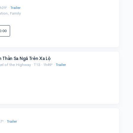
g
h29' ·
Trailer
tion, Family
0:00
n Thần Sa Ngã Trên Xa Lộ
l of the Highway · T13 · 1h49' ·
Trailer
7' ·
Trailer