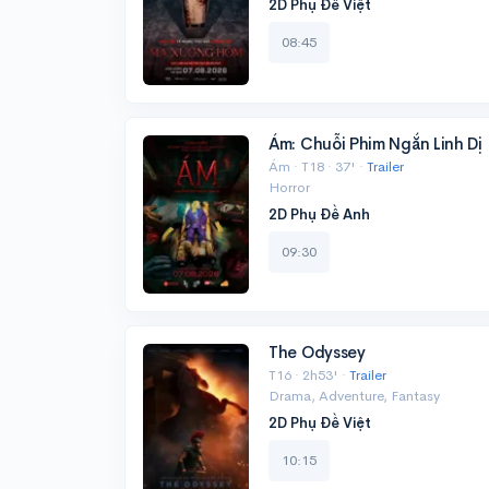
2D Phụ Đề Việt
08:45
Ám: Chuỗi Phim Ngắn Linh Dị
Ám · T18 · 37' ·
Trailer
Horror
2D Phụ Đề Anh
09:30
The Odyssey
T16 · 2h53' ·
Trailer
Drama, Adventure, Fantasy
2D Phụ Đề Việt
10:15