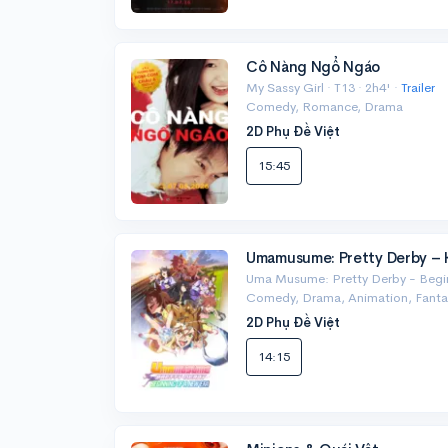
Cô Nàng Ngổ Ngáo
My Sassy Girl · T13 · 2h4' ·
Trailer
Comedy, Romance, Drama
2D Phụ Đề Việt
15:45
Umamusume: Pretty Derby – 
Uma Musume: Pretty Derby - Beginn
Comedy, Drama, Animation, Fanta
2D Phụ Đề Việt
14:15