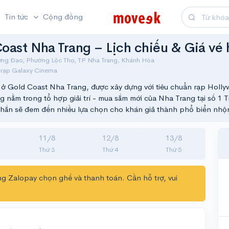
Tin tức
Cộng đồng
oast Nha Trang – Lịch chiếu & Giá vé
ưng Đạo, Phường Lộc Thọ, TP Nha Trang, Khánh Hòa
rạp Galaxy Cinema
ở Gold Coast Nha Trang, được xây dựng với tiêu chuẩn rạp Holly
 nằm trong tổ hợp giải trí - mua sắm mới của Nha Trang tại số 1 
ắn sẽ đem đến nhiều lựa chọn cho khán giả thành phổ biển nhộn
11/8
12/8
13/8
Thứ 3
Thứ 4
Thứ 5
g Zalopay chọn ghế và thanh toán. Cần hỗ trợ, vui