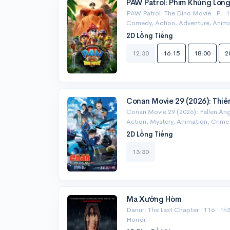
PAW Patrol: Phim Khủng Lon
PAW Patrol: The Dino Movie · P · 1
Comedy, Action, Adventure, Anima
2D Lồng Tiếng
12:30
16:15
18:00
2
Conan Movie 29 (2026): Thiê
Conan Movie 29 (2026): Fallen Ange
Action, Mystery, Animation, Crime
2D Lồng Tiếng
13:30
Ma Xưởng Hòm
Danur: The Last Chapter · T16 · 1h3
Horror