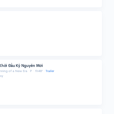
Khởi Đầu Kỷ Nguyên Mới
ing of a New Era · P · 1h48' ·
Trailer
sy