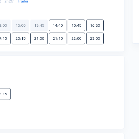
 · 2h25' ·
Trailer
2:00
13:00
13:45
14:45
15:45
16:30
9:15
20:15
21:00
21:15
22:00
23:00
2:15