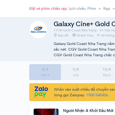
Đặt vé phim chiếu rạp
Lịch chiếu
Phim
Rạp
Galaxy Cine+ Gold C
TTTM Gold Coast Nha Trang - 01 Trần H
Bản đồ
Khánh Hòa
Hệ thống 
Galaxy Gold Coast Nha Trang nằm 
sắc nét. CGV Gold Coast Nha Trang
CGV Gold Coast Nha Trang chắc ch
8/8
9/8
10/8
Thứ 7
CN
Thứ 2
Nhấn vào suất chiếu để chuyển san
lòng gọi Zalopay:
1900 545436
.
Người Nhện 4: Khởi Đầu Mới