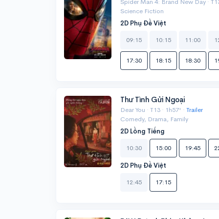
Spider Man 4: Brand New Day · T13
Science Fiction
2D Phụ Đề Việt
09:15
10:15
11:00
1
17:30
18:15
18:30
1
Thư Tình Gửi Ngoại
Dear You · T13 · 1h57' ·
Trailer
Comedy, Drama, Family
2D Lồng Tiếng
10:30
15:00
19:45
2
2D Phụ Đề Việt
12:45
17:15