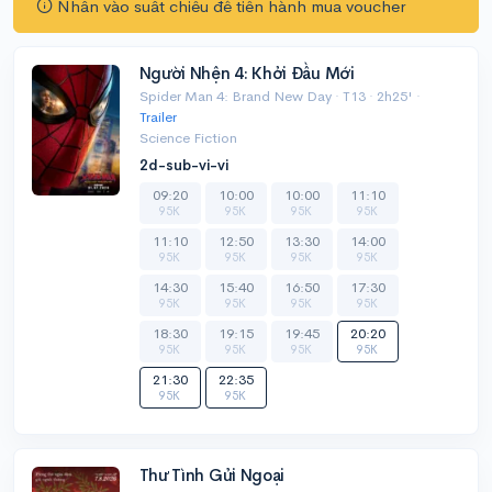
Nhấn vào suất chiếu để tiến hành mua voucher
Người Nhện 4: Khởi Đầu Mới
Spider Man 4: Brand New Day · T13 · 2h25' ·
Trailer
Science Fiction
2d-sub-vi-vi
09:20
10:00
10:00
11:10
95K
95K
95K
95K
11:10
12:50
13:30
14:00
95K
95K
95K
95K
14:30
15:40
16:50
17:30
95K
95K
95K
95K
18:30
19:15
19:45
20:20
95K
95K
95K
95K
21:30
22:35
95K
95K
Thư Tình Gửi Ngoại