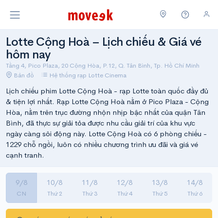
Lotte Cộng Hoà – Lịch chiếu & Giá vé
hôm nay
Tầng 4, Pico Plaza, 20 Cộng Hòa, P.12, Q. Tân Bình, Tp. Hồ Chí Minh
Bản đồ
Hệ thống rạp Lotte Cinema
Lịch chiếu phim Lotte Cộng Hoà - rạp Lotte toàn quốc đầy đủ
& tiện lợi nhất. Rạp Lotte Cộng Hoà nằm ở Pico Plaza - Cộng
Hòa, nằm trên trục đường nhộn nhịp bậc nhất của quận Tân
Bình, đã thực sự giải tỏa được nhu cầu giải trí của khu vực
ngày càng sôi động này. Lotte Cộng Hoà có 6 phòng chiếu -
1229 chỗ ngồi, luôn có nhiều chương trình ưu đãi và giá vé
cạnh tranh.
9/8
10/8
11/8
12/8
13/8
14/8
CN
Thứ 2
Thứ 3
Thứ 4
Thứ 5
Thứ 6