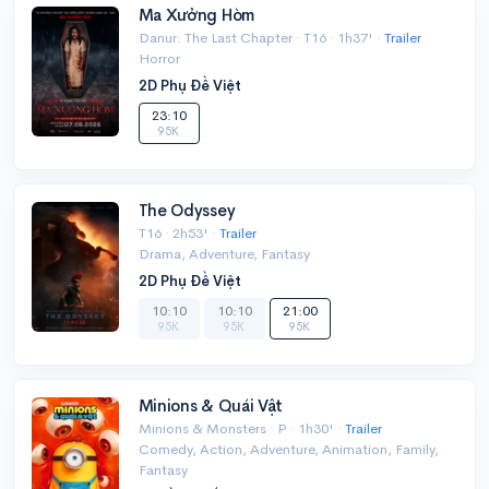
Ma Xưởng Hòm
Danur: The Last Chapter · T16 · 1h37' ·
Trailer
Horror
2D Phụ Đề Việt
23:10
95K
The Odyssey
T16 · 2h53' ·
Trailer
Drama, Adventure, Fantasy
2D Phụ Đề Việt
10:10
10:10
21:00
95K
95K
95K
Minions & Quái Vật
Minions & Monsters · P · 1h30' ·
Trailer
Comedy, Action, Adventure, Animation, Family,
Fantasy