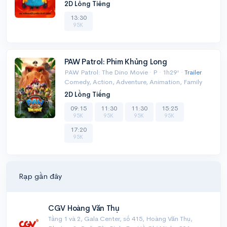
2D Lồng Tiếng
13:30
95K
PAW Patrol: Phim Khủng Long
PAW Patrol: The Dino Movie · P · 1h29' ·
Trailer
Comedy, Action, Adventure, Animation, Family
2D Lồng Tiếng
09:15
11:30
11:30
15:25
95K
95K
95K
95K
17:20
95K
Rạp gần đây
CGV Hoàng Văn Thụ
Tầng 1 và 2, Gala Center, số 415, Hoàng Văn Thụ,