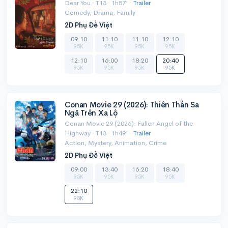
Dear You · T13 · 1h57' ·
Trailer
Comedy, Drama, Family
2D Phụ Đề Việt
09:10
11:10
11:10
12:10
95K
95K
95K
95K
12:10
16:00
18:20
20:40
95K
95K
95K
95K
Conan Movie 29 (2026): Thiên Thần Sa
Ngã Trên Xa Lộ
Conan Movie 29 (2026): Fallen Angel of the
Highway · T13 · 1h49' ·
Trailer
Action, Mystery, Animation, Crime
2D Phụ Đề Việt
09:00
13:40
16:20
18:40
95K
95K
95K
95K
22:10
95K