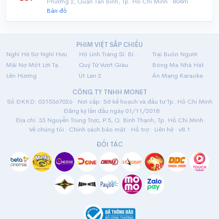
Phường 2, Quận Tân Bình, Tp. Hồ Chí Minh · 804m ·
Bản đồ
PHIM VIỆT SẮP CHIẾU
Nghỉ Hè Sợ Nghỉ Hưu
Hộ Linh Tráng Sĩ: Bí Ẩn Mộ Vua Đinh
Trại Buôn Người
Mãi Nợ Một Lời Tạm Biệt
Quý Tử Vượt Giàu
Bóng Ma Nhà Hát
Lên Hương
Út Lan 2
Án Mạng Karaoke
CÔNG TY TNHH MONET
Số ĐKKD: 0315367026 · Nơi cấp: Sở kế hoạch và đầu tư Tp. Hồ Chí Minh
· Đăng ký lần đầu ngày 01/11/2018
Địa chỉ: 33 Nguyễn Trung Trực, P.5, Q. Bình Thạnh, Tp. Hồ Chí Minh
Về chúng tôi
·
Chính sách bảo mật
·
Hỗ trợ
·
Liên hệ
· v8.1
ĐỐI TÁC