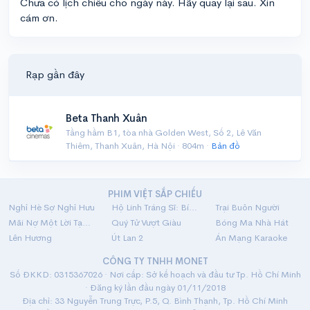
Chưa có lịch chiếu cho ngày này. Hãy quay lại sau. Xin
cám ơn.
Rạp gần đây
Beta Thanh Xuân
Tầng hầm B1, tòa nhà Golden West, Số 2, Lê Văn
Thiêm, Thanh Xuân, Hà Nội · 804m ·
Bản đồ
PHIM VIỆT SẮP CHIẾU
Nghỉ Hè Sợ Nghỉ Hưu
Hộ Linh Tráng Sĩ: Bí Ẩn Mộ Vua Đinh
Trại Buôn Người
Mãi Nợ Một Lời Tạm Biệt
Quý Tử Vượt Giàu
Bóng Ma Nhà Hát
Lên Hương
Út Lan 2
Án Mạng Karaoke
CÔNG TY TNHH MONET
Số ĐKKD: 0315367026 · Nơi cấp: Sở kế hoạch và đầu tư Tp. Hồ Chí Minh
· Đăng ký lần đầu ngày 01/11/2018
Địa chỉ: 33 Nguyễn Trung Trực, P.5, Q. Bình Thạnh, Tp. Hồ Chí Minh