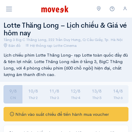
Lotte Thăng Long – Lịch chiếu & Giá vé
hôm nay
Tầng 3 Big C Thăng Long, 222 Trần Duy Hưng, Q Cầu Giấy, Tp. Hà Nội
Bản đồ
Hệ thống rạp Lotte Cinema
Lịch chiếu phim Lotte Thăng Long- rạp Lotte toàn quốc đầy đủ
& tiện lợi nhất. Lotte Thăng Long nằm ở tầng 3, BigC Thăng
Long, với 4 phòng chiếu phim (600 chỗ ngồi) hiện đại, chất
lượng âm thanh đỉnh cao.
9/8
10/8
11/8
12/8
13/8
14/8
CN
Thứ 2
Thứ 3
Thứ 4
Thứ 5
Thứ 6
Nhấn vào suất chiếu để tiến hành mua voucher