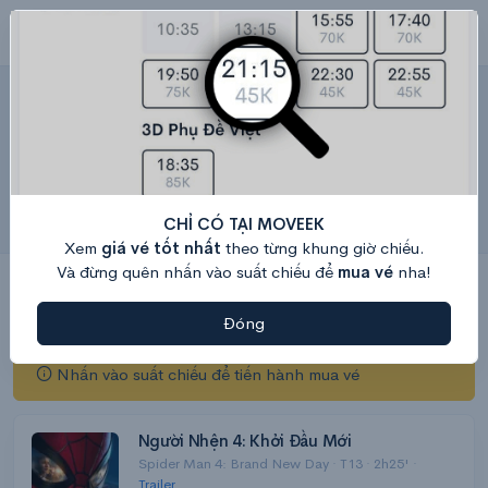
Starlight Đà Nẵng – Lịch chiếu & Giá
vé hôm nay
Tầng 4 - Tòa Nhà Nguyễn Kim, 46 Điện Biên Phủ, Quận Thanh Khê, Tp. Đà Nẵng
Bản đồ
Hệ thống rạp Starlight
Starlight Đà Nẵng – Rạp chiếu phim hiện đại tại trung tâm
CHỈ CÓ TẠI MOVEEK
thành phố, đặt vé nhanh trên Moveek
Xem
giá vé tốt nhất
theo từng khung giờ chiếu.
Và đừng quên nhấn vào suất chiếu để
mua vé
nha!
8/8
9/8
10/8
11/8
12/8
13/8
Thứ 7
CN
Thứ 2
Thứ 3
Thứ 4
Thứ 5
Đóng
Nhấn vào suất chiếu để tiến hành mua vé
Người Nhện 4: Khởi Đầu Mới
Spider Man 4: Brand New Day · T13 · 2h25' ·
Trailer