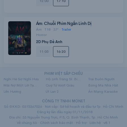
12:00
17:10
Ám: Chuỗi Phim Ngắn Linh Dị
Ám · T18 · 37' ·
Trailer
Horror
2D Phụ Đề Anh
11:05
16:20
PHIM VIỆT SẮP CHIẾU
Nghỉ Hè Sợ Nghỉ Hưu
Hộ Linh Tráng Sĩ: Bí Ẩn Mộ Vua Đinh
Trại Buôn Người
Mãi Nợ Một Lời Tạm Biệt
Quý Tử Vượt Giàu
Bóng Ma Nhà Hát
Lên Hương
Út Lan 2
Án Mạng Karaoke
CÔNG TY TNHH MONET
Số ĐKKD: 0315367026 · Nơi cấp: Sở kế hoạch và đầu tư Tp. Hồ Chí Minh
· Đăng ký lần đầu ngày 01/11/2018
Địa chỉ: 33 Nguyễn Trung Trực, P.5, Q. Bình Thạnh, Tp. Hồ Chí Minh
Về chúng tôi
·
Chính sách bảo mật
·
Hỗ trợ
·
Liên hệ
· v8.1