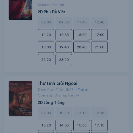
Science Fiction
2D Phụ Đề Việt
09:00
09:30
11:40
12:40
14:20
14:35
15:20
17:00
18:00
19:40
20:40
21:50
22:20
23:20
Thư Tình Gửi Ngoại
Dear You · T13 · 1h57' ·
Trailer
Comedy, Drama, Family
2D Lồng Tiếng
09:00
10:20
11:10
12:15
13:20
14:05
15:30
17:15