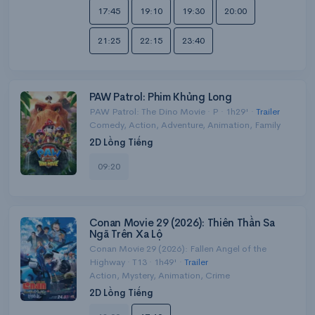
17:45
19:10
19:30
20:00
21:25
22:15
23:40
PAW Patrol: Phim Khủng Long
PAW Patrol: The Dino Movie · P · 1h29' ·
Trailer
Comedy, Action, Adventure, Animation, Family
2D Lồng Tiếng
09:20
Conan Movie 29 (2026): Thiên Thần Sa
Ngã Trên Xa Lộ
Conan Movie 29 (2026): Fallen Angel of the
Highway · T13 · 1h49' ·
Trailer
Action, Mystery, Animation, Crime
2D Lồng Tiếng