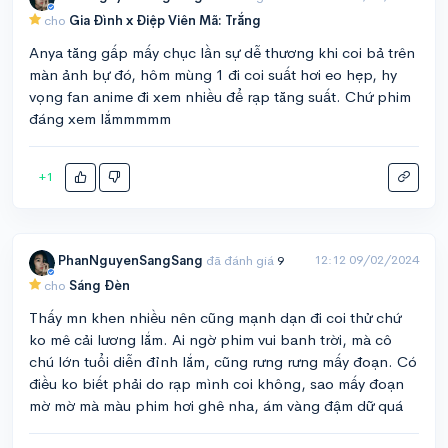
cho
Gia Đình x Điệp Viên Mã: Trắng
Anya tăng gấp mấy chục lần sự dễ thương khi coi bả trên
màn ảnh bự đó, hôm mùng 1 đi coi suất hơi eo hẹp, hy
vọng fan anime đi xem nhiều để rạp tăng suất. Chứ phim
đáng xem lắmmmmm
+1
12:12 09/02/2024
PhanNguyenSangSang
đã đánh giá
9
cho
Sáng Đèn
Thấy mn khen nhiều nên cũng mạnh dạn đi coi thử chứ
ko mê cải lương lắm. Ai ngờ phim vui banh trời, mà cô
chú lớn tuổi diễn đỉnh lắm, cũng rưng rưng mấy đoạn. Có
điều ko biết phải do rạp mình coi không, sao mấy đoạn
mờ mờ mà màu phim hơi ghê nha, ám vàng đậm dữ quá