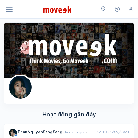
Hoạt động gần đây
12:18 21/09/2024
PhanNguyenSangSang
đã đánh giá
9