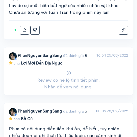
hay do sự xuất hiện bất ngờ của nhiều nhân vật khác.
Chưa ấn tượng với Tuấn Trần trong phim này lắm
+1
16:34 25/08/2022
PhanNguyenSangSang
đã đánh giá
8
cho
Lời Mời Đến Địa Ngục
Review có hé lộ tình tiết phim.
Nhấn để xem nội dung.
00:06 25/02/2022
PhanNguyenSangSang
đã đánh giá
6
cho
Bồ Cũ
Phim có nội dung diễn tiến khá ổn, dễ hiểu, tuy nhiên
nhiều đoạn bị phi thực tế, thiếu logic, các cảnh kinh dị