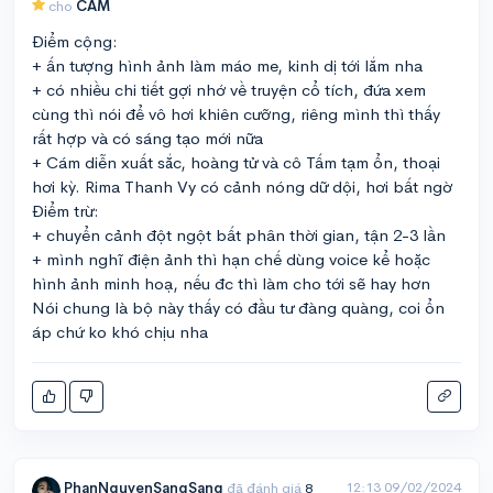
cho
CÁM
Điểm cộng:
+ ấn tượng hình ảnh làm máo me, kinh dị tới lắm nha
+ có nhiều chi tiết gợi nhớ về truyện cổ tích, đứa xem
cùng thì nói để vô hơi khiên cưỡng, riêng mình thì thấy
rất hợp và có sáng tạo mới nữa
+ Cám diễn xuất sắc, hoàng tử và cô Tấm tạm ổn, thoại
hơi kỳ. Rima Thanh Vy có cảnh nóng dữ dội, hơi bất ngờ
Điểm trừ:
+ chuyển cảnh đột ngột bất phân thời gian, tận 2-3 lần
+ mình nghĩ điện ảnh thì hạn chế dùng voice kể hoặc
hình ảnh minh hoạ, nếu đc thì làm cho tới sẽ hay hơn
Nói chung là bộ này thấy có đầu tư đàng quàng, coi ổn
áp chứ ko khó chịu nha
12:13 09/02/2024
PhanNguyenSangSang
đã đánh giá
8