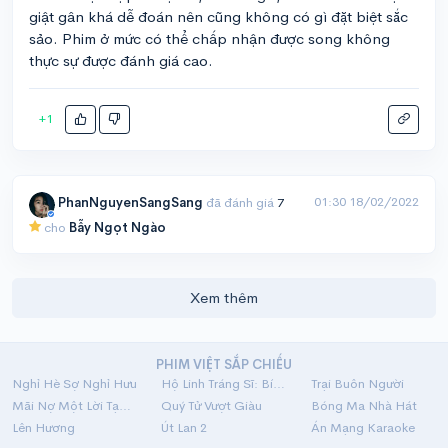
giật gân khá dễ đoán nên cũng không có gì đặt biệt sắc
sảo. Phim ở mức có thể chấp nhận được song không
thực sự được đánh giá cao.
+1
01:30 18/02/2022
PhanNguyenSangSang
đã đánh giá
7
cho
Bẫy Ngọt Ngào
Xem thêm
PHIM VIỆT SẮP CHIẾU
Nghỉ Hè Sợ Nghỉ Hưu
Hộ Linh Tráng Sĩ: Bí Ẩn Mộ Vua Đinh
Trại Buôn Người
Mãi Nợ Một Lời Tạm Biệt
Quý Tử Vượt Giàu
Bóng Ma Nhà Hát
Lên Hương
Út Lan 2
Án Mạng Karaoke