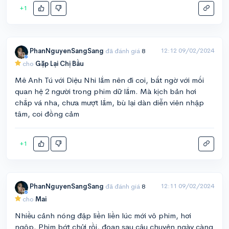
+1
12:12 09/02/2024
PhanNguyenSangSang
đã đánh giá
8
cho
Gặp Lại Chị Bầu
Mê Anh Tú với Diệu Nhi lắm nên đi coi, bất ngờ với mối
quan hệ 2 người trong phim dữ lắm. Mà kịch bản hơi
chắp vá nha, chưa mượt lắm, bù lại dàn diễn viên nhập
tâm, coi đồng cảm
+1
12:11 09/02/2024
PhanNguyenSangSang
đã đánh giá
8
cho
Mai
Nhiều cảnh nóng đập liền liền lúc mới vô phim, hơi
ngộp. Phim bớt chửi rồi, đoạn sau câu chuyện ngày càng