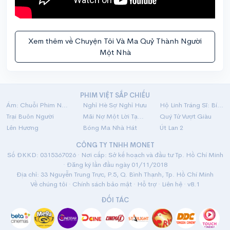
Xem thêm về Chuyện Tôi Và Ma Quỷ Thành Người
Một Nhà
PHIM VIỆT SẮP CHIẾU
Ám: Chuỗi Phim Ngắn Linh Dị
Nghỉ Hè Sợ Nghỉ Hưu
Hộ Linh Tráng Sĩ: Bí Ẩn Mộ Vua Đinh
Trại Buôn Người
Mãi Nợ Một Lời Tạm Biệt
Quý Tử Vượt Giàu
Lên Hương
Bóng Ma Nhà Hát
Út Lan 2
CÔNG TY TNHH MONET
Số ĐKKD: 0315367026 · Nơi cấp: Sở kế hoạch và đầu tư Tp. Hồ Chí Minh
· Đăng ký lần đầu ngày 01/11/2018
Địa chỉ: 33 Nguyễn Trung Trực, P.5, Q. Bình Thạnh, Tp. Hồ Chí Minh
Về chúng tôi
·
Chính sách bảo mật
·
Hỗ trợ
·
Liên hệ
· v8.1
ĐỐI TÁC