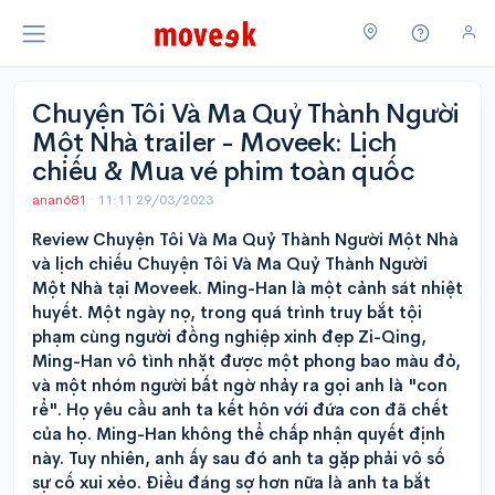
Chuyện Tôi Và Ma Quỷ Thành Người
Một Nhà trailer - Moveek: Lịch
chiếu & Mua vé phim toàn quốc
anan681
·
11:11 29/03/2023
Review Chuyện Tôi Và Ma Quỷ Thành Người Một Nhà
và lịch chiếu Chuyện Tôi Và Ma Quỷ Thành Người
Một Nhà tại Moveek. Ming-Han là một cảnh sát nhiệt
huyết. Một ngày nọ, trong quá trình truy bắt tội
phạm cùng người đồng nghiệp xinh đẹp Zi-Qing,
Ming-Han vô tình nhặt được một phong bao màu đỏ,
và một nhóm người bất ngờ nhảy ra gọi anh là "con
rể". Họ yêu cầu anh ta kết hôn với đứa con đã chết
của họ. Ming-Han không thể chấp nhận quyết định
này. Tuy nhiên, anh ấy sau đó anh ta gặp phải vô số
sự cố xui xẻo. Điều đáng sợ hơn nữa là anh ta bắt