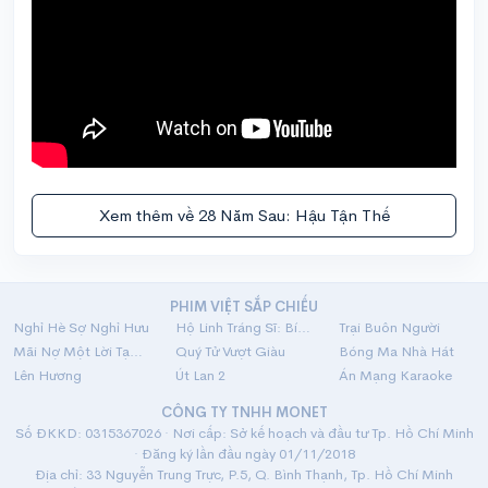
Xem thêm về 28 Năm Sau: Hậu Tận Thế
PHIM VIỆT SẮP CHIẾU
Nghỉ Hè Sợ Nghỉ Hưu
Hộ Linh Tráng Sĩ: Bí Ẩn Mộ Vua Đinh
Trại Buôn Người
Mãi Nợ Một Lời Tạm Biệt
Quý Tử Vượt Giàu
Bóng Ma Nhà Hát
Lên Hương
Út Lan 2
Án Mạng Karaoke
CÔNG TY TNHH MONET
Số ĐKKD: 0315367026 · Nơi cấp: Sở kế hoạch và đầu tư Tp. Hồ Chí Minh
· Đăng ký lần đầu ngày 01/11/2018
Địa chỉ: 33 Nguyễn Trung Trực, P.5, Q. Bình Thạnh, Tp. Hồ Chí Minh