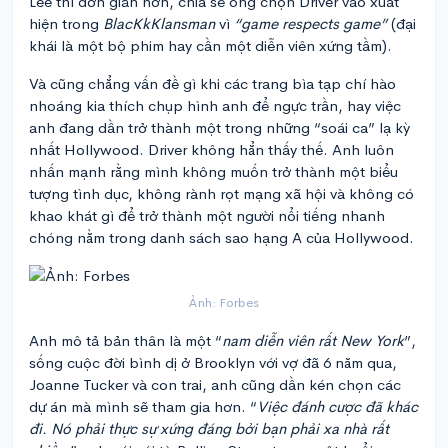
Lee thì đơn giản hơn, chia sẻ ông chọn Driver vào xuất
hiện trong
BlacKkKlansman
vì
“game respects game”
(đại
khái là một bộ phim hay cần một diễn viên xứng tầm).
Và cũng chẳng vấn đề gì khi các trang bìa tạp chí hào
nhoáng kia thích chụp hình anh để ngực trần, hay việc
anh đang dần trở thành một trong những “soái ca” lạ kỳ
nhất Hollywood. Driver không hẳn thấy thế. Anh luôn
nhấn mạnh rằng mình không muốn trở thành một biểu
tượng tình dục, không rành rọt mạng xã hội và không có
khao khát gì để trở thành một người nổi tiếng nhanh
chóng nằm trong danh sách sao hạng A của Hollywood.
Ảnh: Forbes
Anh mô tả bản thân là một “
nam diễn viên rất New York
”,
sống cuộc đời bình dị ở Brooklyn với vợ đã 6 năm qua,
Joanne Tucker và con trai, anh cũng dần kén chọn các
dự án mà mình sẽ tham gia hơn. “
Việc đánh cược đã khác
đi. Nó phải thực sự xứng đáng bởi bạn phải xa nhà rất