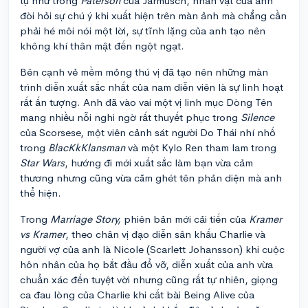
tự như trong
Paterson
của Jarmusch, nhân vật của anh
đòi hỏi sự chú ý khi xuất hiện trên màn ảnh mà chẳng cần
phải hé môi nói một lời, sự tĩnh lặng của anh tạo nên
không khí thân mật đến ngột ngạt.
Bên cạnh vẻ mềm mỏng thú vị đã tạo nên những màn
trình diễn xuất sắc nhất của nam diễn viên là sự linh hoạt
rất ấn tượng. Anh đã vào vai một vị linh mục Dòng Tên
mang nhiều nỗi nghi ngờ rất thuyết phục trong
Silence
của Scorsese, một viên cảnh sát người Do Thái nhí nhố
trong
BlacKkKlansman
và một Kylo Ren tham lam trong
Star Wars
, hướng đi mới xuất sắc làm bạn vừa cảm
thương nhưng cũng vừa căm ghét tên phản diện mà anh
thể hiện.
Trong
Marriage Story,
phiên bản mới cải tiến của
Kramer
vs Kramer
, theo chân vị đạo diễn sân khấu Charlie và
người vợ của anh là Nicole (Scarlett Johansson) khi cuộc
hôn nhân của họ bắt đầu đổ vỡ, diễn xuất của anh vừa
chuẩn xác đến tuyệt vời nhưng cũng rất tự nhiên, giọng
ca đau lòng của Charlie khi cất bài Being Alive của