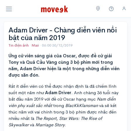
Adam Driver - Chàng diễn viên nổi
bật của năm 2019
Tin điện ảnh
·
Maii
·
06:00 30/12/2019
Ứng cử viên sáng giá của Oscar, được đề cử giải
Tony và Quả Cầu Vàng cùng 3 bộ phim mới trong
năm, Adam Driver hiện là một trong những diễn viên
được săn đón.
Rất ít diễn viên có thể được nhận định là đã chiếm lĩnh
suốt một năm như
Adam Driver
. Anh chàng 36 tuổi này
bắt đầu năm 2019 với đề cử Oscar hạng mục
Nam diễn
viên phụ xuất sắc nhất
trong
BlacKkKlansman
và sẽ kết
thúc năm với vai chính trong 3 bộ phim được nhắc đến
nhiều nhất là
The Report, Star Wars: The Rise of
Skywalker
và
Marriage Story
.