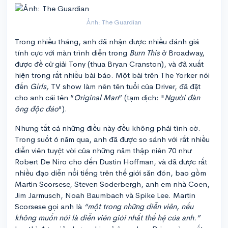
Ảnh: The Guardian
Trong nhiều tháng, anh đã nhận được nhiều đánh giá
tính cực với màn trình diễn trong
Burn This
ở Broadway,
được đề cử giải Tony (thua Bryan Cranston), và đã xuất
hiện trong rất nhiều bài báo. Một bài trên The Yorker nói
đến
Girls,
TV show làm nên tên tuổi của Driver, đã đặt
cho anh cái tên “
Original Man
” (tạm dịch: "
Người đàn
ông độc đáo
").
Nhưng tất cả những điều này đều không phải tình cờ.
Trong suốt 6 năm qua, anh đã được so sánh với rất nhiều
diễn viên tuyệt vời của những năm thập niên 70 như
Robert De Niro cho đến Dustin Hoffman, và đã được rất
nhiều đạo diễn nổi tiếng trên thế giới săn đón, bao gồm
Martin Scorsese, Steven Soderbergh, anh em nhà Coen,
Jim Jarmusch, Noah Baumbach và Spike Lee. Martin
Scorsese gọi anh là
“một trong những diễn viên, nếu
không muốn nói là diễn viên giỏi nhất thế hệ của anh.”