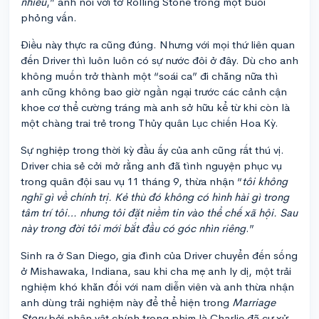
nhiều
,” anh nói với tờ Rolling Stone trong một buổi
phỏng vấn.
Điều này thực ra cũng đúng. Nhưng với mọi thứ liên quan
đến Driver thì luôn luôn có sự nước đôi ở đây. Dù cho anh
không muốn trở thành một “soái ca” đi chăng nữa thì
anh cũng không bao giờ ngần ngại trước các cảnh cận
khoe cơ thể cường tráng mà anh sở hữu kể từ khi còn là
một chàng trai trẻ trong Thủy quân Lục chiến Hoa Kỳ.
Sự nghiệp trong thời kỳ đầu ấy của anh cũng rất thú vị.
Driver chia sẻ cởi mở rằng anh đã tình nguyện phục vụ
trong quân đội sau vụ 11 tháng 9, thừa nhận “
tôi không
nghĩ gì về chính trị. Kẻ thù đó không có hình hài gì trong
tâm trí tôi… nhưng tôi đặt niềm tin vào thể chế xã hội. Sau
này trong đời tôi mới bắt đầu có góc nhìn riêng
.”
Sinh ra ở San Diego, gia đình của Driver chuyển đến sống
ở Mishawaka, Indiana, sau khi cha mẹ anh ly dị, một trải
nghiệm khó khăn đối với nam diễn viên và anh thừa nhận
anh dùng trải nghiệm này để thể hiện trong
Marriage
Story
bởi nhân vật chính trong phim là Charlie đã cư xử