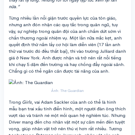
nữa.”
Từng nhiều lần nổi giận trước quyền lực của tôn giáo,
nhưng anh đón nhận các quy tắc trong quân ngũ, tuy
vậy, sự nghiệp trong quân đội của anh chấm dứt sớm vì
chấn thương ngoài nhiệm vụ. Một lần nữa mắc kẹt, anh
quyết định thử nắm lấy cơ hội làm diễn viên (17 lần anh
thử vai trước đó đều thất bại), thi vào trường Julliard danh
giá ở New York. Anh được nhận và trở nên rất nổi tiếng
khi chạy 5 dặm đến trường và hay chống đẩy ngoài sảnh.
Chẳng gì có thể ngăn cản được tài năng của anh.
Ảnh: The Guardian
Trong
Girls
, vai Adam Sackler của anh có thể là hình
mẫu bạn trai xấu tính điển hình, một người đàn ông thích
vượt rào và tránh né một mối quan hệ nghiêm túc. Nhưng
Driver mang đến cho nhân vật một sự cảm mến đến tuyệt
vọng, giúp nhân vật trở nên thú vị hơn rất nhiều. Tương