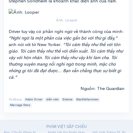
Stephen Sondheim là khoảnh khắc điện ảnh của năm.
Ảnh: Looper
Driver tuy vậy có phần nghi ngờ về thành công của mình:
“Nghi ngờ là một phần của việc gắn bó với thứ gì đấy,”
anh nói với tờ New Yorker.
“Tôi cảm thấy như thế với tôn
giáo. Tôi cảm thấy như thế với diễn xuất. Tôi cảm thấy như
vậy với hôn nhân. Tôi cảm thấy như vậy khi làm cha. Tôi
thường xuyên mang nỗi nghi ngờ trong mình, mặc cho
những gì tôi đã đạt được… Bạn vẫn chẳng thực sự biết gì
cả.”
Nguồn: The Guardian
Từ khóa:
Adam Driver
diễn viên
Silence
BlacKkKlansman
Marriage Story
PHIM VIỆT SẮP CHIẾU
Ám: Chuỗi Phim Ngắn Linh Dị
Nghỉ Hè Sợ Nghỉ Hưu
Hộ Linh Tráng Sĩ: Bí Ẩn Mộ Vua Đinh