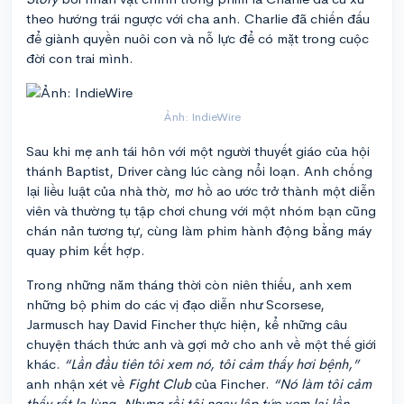
theo hướng trái ngược với cha anh. Charlie đã chiến đấu
để giành quyền nuôi con và nỗ lực để có mặt trong cuộc
đời con trai mình.
Ảnh: IndieWire
Sau khi mẹ anh tái hôn với một người thuyết giáo của hội
thánh Baptist, Driver càng lúc càng nổi loạn. Anh chống
lại liều luật của nhà thờ, mơ hồ ao ước trở thành một diễn
viên và thường tụ tập chơi chung với một nhóm bạn cũng
chán nản tương tự, cùng làm phim hành động bằng máy
quay phim kết hợp.
Trong những năm tháng thời còn niên thiếu, anh xem
những bộ phim do các vị đạo diễn như Scorsese,
Jarmusch hay David Fincher thực hiện, kể những câu
chuyện thách thức anh và gợi mở cho anh về một thế giới
khác.
“Lần đầu tiên tôi xem nó, tôi cảm thấy hơi bệnh,”
anh nhận xét về
Fight Club
của Fincher.
“Nó làm tôi cảm
thấy rất lạ lùng. Nhưng rồi tôi ngay lập tức xem lại lần