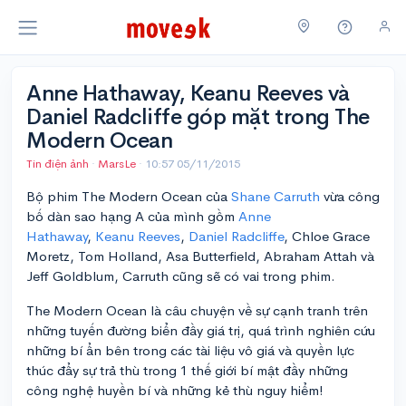
Anne Hathaway, Keanu Reeves và
Daniel Radcliffe góp mặt trong The
Modern Ocean
Tin điện ảnh
·
MarsLe
·
10:57 05/11/2015
Bộ phim The Modern Ocean của
Shane Carruth
vừa công
bố dàn sao hạng A của mình gồm
Anne
Hathaway
,
Keanu Reeves
,
Daniel Radcliffe
, Chloe Grace
Moretz, Tom Holland, Asa Butterfield, Abraham Attah và
Jeff Goldblum, Carruth cũng sẽ có vai trong phim.
The Modern Ocean là câu chuyện về sự cạnh tranh trên
những tuyến đường biển đầy giá trị, quá trình nghiên cứu
những bí ẩn bên trong các tài liệu vô giá và quyền lực
thúc đẩy sự trả thù trong 1 thế giới bí mật đầy những
công nghệ huyền bí và những kẻ thù nguy hiểm!