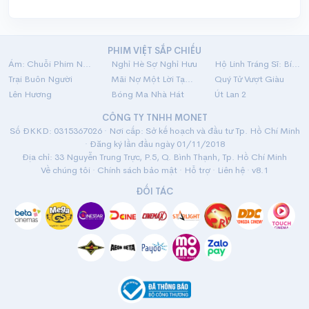
PHIM VIỆT SẮP CHIẾU
Ám: Chuỗi Phim Ngắn Linh Dị
Nghỉ Hè Sợ Nghỉ Hưu
Hộ Linh Tráng Sĩ: Bí Ẩn Mộ Vua Đinh
Trại Buôn Người
Mãi Nợ Một Lời Tạm Biệt
Quý Tử Vượt Giàu
Lên Hương
Bóng Ma Nhà Hát
Út Lan 2
CÔNG TY TNHH MONET
Số ĐKKD: 0315367026 · Nơi cấp: Sở kế hoạch và đầu tư Tp. Hồ Chí Minh
· Đăng ký lần đầu ngày 01/11/2018
Địa chỉ: 33 Nguyễn Trung Trực, P.5, Q. Bình Thạnh, Tp. Hồ Chí Minh
Về chúng tôi
·
Chính sách bảo mật
·
Hỗ trợ
·
Liên hệ
· v8.1
ĐỐI TÁC