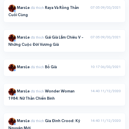
07:05 09/03/2021
MarsLe
đã thích
Raya Và Rồng Thần
Cuối Cùng
07:05 09/03/2021
MarsLe
đã thích
Gái Già Lắm Chiêu V -
Những Cuộc Đời Vương Giả
10:17 06/03/2021
MarsLe
đã thích
Bố Già
14:40 11/12/2020
MarsLe
đã thích
Wonder Woman
1984: Nữ Thần Chiến Binh
14:40 11/12/2020
MarsLe
đã thích
Gia Đình Crood: Kỷ
Nguyên Mới