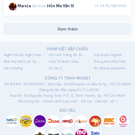
12:29 02/08/2020
MarsLe
đã thích
Hồn Ma Văn Sĩ
Xem thêm
PHIM VIỆT SẮP CHIẾU
Nghỉ Hè Sợ Nghỉ Hưu
Hộ Linh Tráng Sĩ: Bí Ẩn Mộ Vua Đinh
Trại Buôn Người
Mãi Nợ Một Lời Tạm Biệt
Quý Tử Vượt Giàu
Bóng Ma Nhà Hát
Lên Hương
Út Lan 2
Án Mạng Karaoke
CÔNG TY TNHH MONET
Số ĐKKD: 0315367026 · Nơi cấp: Sở kế hoạch và đầu tư Tp. Hồ Chí Minh
· Đăng ký lần đầu ngày 01/11/2018
Địa chỉ: 33 Nguyễn Trung Trực, P.5, Q. Bình Thạnh, Tp. Hồ Chí Minh
Về chúng tôi
·
Chính sách bảo mật
·
Hỗ trợ
·
Liên hệ
· v8.1
ĐỐI TÁC