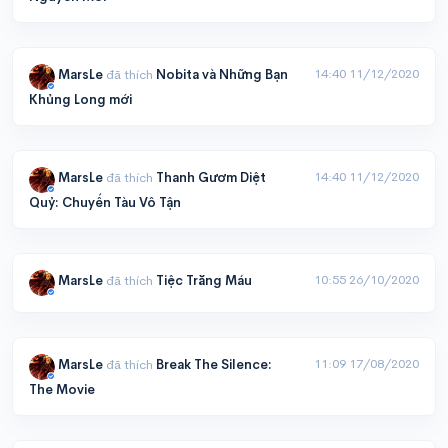
14:40 11/12/2020
MarsLe
đã thích
Nobita và Những Bạn
Khủng Long mới
14:40 11/12/2020
MarsLe
đã thích
Thanh Gươm Diệt
Quỷ: Chuyến Tàu Vô Tận
10:55 26/10/2020
MarsLe
đã thích
Tiệc Trăng Máu
11:09 17/08/2020
MarsLe
đã thích
Break The Silence:
The Movie