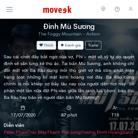
Đỉnh Mù Sương
The Foggy Mountain - Action
Thích
Đánh giá
Trailer
Sau cái chết đầy bất ngờ của vợ, Phi - một võ sỹ tự do quyết
định sẽ săn lùng kẻ thủ ác. Tại bản Mù Sương, anh không chỉ
đối mặt với Ba Râu cùng mối thù giết vợ mà còn phát hiện
hàng loạt những bí mật kinh hoàng nơi đây. Ba Râu cũng
chính là nỗi khiếp sợ bấy lâu nay của người dân nơi này. Số
phận một lần nữa đặt Phi vào giữa lằn ranh lựa chọn: báo thù
Ba Râu hay bảo vệ người dân bản Mù Sương?
17/07/2020
87 phút
T18
Diễn viên
Peter Phạm
Trúc Mây
Thạch Kim Long
Trương Đình Hoàng
Sarut