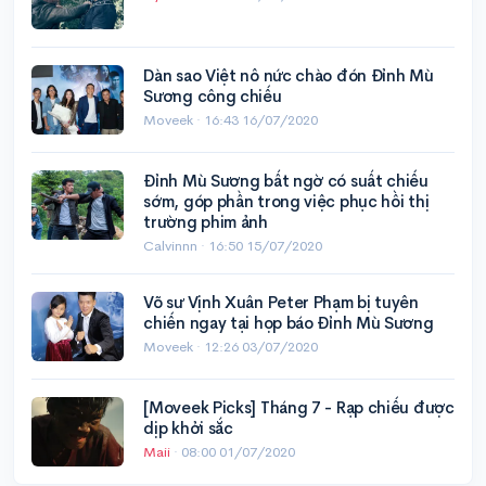
Dàn sao Việt nô nức chào đón Đỉnh Mù
Sương công chiếu
Moveek ·
16:43 16/07/2020
Đỉnh Mù Sương bất ngờ có suất chiếu
sớm, góp phần trong việc phục hồi thị
trường phim ảnh
Calvinnn ·
16:50 15/07/2020
Võ sư Vịnh Xuân Peter Phạm bị tuyên
chiến ngay tại họp báo Đỉnh Mù Sương
Moveek ·
12:26 03/07/2020
[Moveek Picks] Tháng 7 - Rạp chiếu được
dịp khởi sắc
Maii
·
08:00 01/07/2020