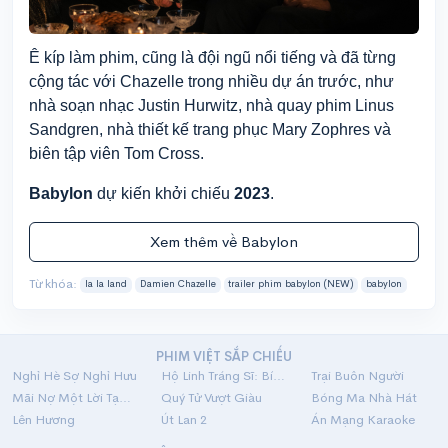
Ê kíp làm phim, cũng là đội ngũ nổi tiếng và đã từng
cộng tác với Chazelle trong nhiều dự án trước, như
nhà soạn nhạc Justin Hurwitz, nhà quay phim Linus
Sandgren, nhà thiết kế trang phục Mary Zophres và
biên tập viên Tom Cross.
Babylon
dự kiến khởi chiếu
2023
.
Xem thêm về Babylon
Từ khóa:
la la land
Damien Chazelle
trailer phim babylon (NEW)
babylon
PHIM VIỆT SẮP CHIẾU
Nghỉ Hè Sợ Nghỉ Hưu
Hộ Linh Tráng Sĩ: Bí Ẩn Mộ Vua Đinh
Trại Buôn Người
Mãi Nợ Một Lời Tạm Biệt
Quý Tử Vượt Giàu
Bóng Ma Nhà Hát
Lên Hương
Út Lan 2
Án Mạng Karaoke