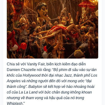
Chia sẻ với Vanity Fair, biên kịch kiêm đạo diễn
Damien Chazelle nói rằng: “
Bộ phim đi sâu vào sự tàn
khốc của Hollywood thời đại nhạc Jazz, thành phố Los
Angeles và những người đến đó với mong ước “đại
thành công”. Babylon sẽ kết hợp vẻ hào nhoáng hoài
cổ của La La Land với bức chân dung không khoan
nhượng về tham vọng và hậu quả của nó trong
Whiplash
.”