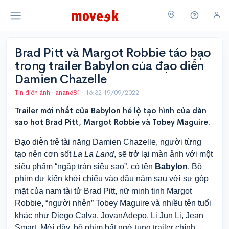
Brad Pitt và Margot Robbie táo bạo
trong trailer Babylon của đạo diễn
Damien Chazelle
Tin điện ảnh
·
anan681
·
16:32 19/09/2022
Trailer mới nhất của Babylon hé lộ tạo hình của dàn
sao hot Brad Pitt, Margot Robbie và Tobey Maguire.
Đạo diễn trẻ tài năng Damien Chazelle, người
từng
tạo nên cơn sốt
La La Land
,
sẽ trở lại màn ảnh với một
siêu phẩm “ngập tràn siêu sao”, có tên
Babylon
. Bộ
phim dự kiến khởi chiếu vào đầu năm sau với sự góp
mặt của nam tài tử Brad Pitt, nữ minh tinh Margot
Robbie,
“người nhện” Tobey Maguire và nhiều tên tuổi
khác như Diego Calva, Jovan
Adepo, Li Jun Li, Jean
Smart.
Mới đây, bộ phim bất ngờ tung trailer chính