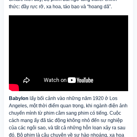
thức: đầy rực rỡ, xa hoa, táo bạo và “hoang dã”.
Babylon
lấy bối cảnh vào những năm 1920 ở Los
Angeles, một thời điểm quan trọng, khi ngành điện ảnh
chuyển mình từ phim câm sang phim có tiếng. Cuộc
cách mạng ấy đã
tác động không nhỏ đến sự nghiệp
của các ngôi sao, và tất cả những hỗn loạn xảy ra sau
đó. Bộ phim là câu chuyện về sự
hào nhoáng,
xa hoa