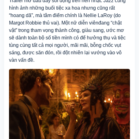
Trailer mở đầu đầy sôi động
trên nền nhạc Jazz
cùng
hình ảnh những buổi tiệc xa hoa
nhưng
cũng rất
“hoang dã”
, mà tâm điểm chính là Nellie LaRoy
(do
Margot Robbie thủ vai). M
ột nữ diễn viên
đang “chật
vật” trong tham vọng thành công,
giàu sang, ước mơ
sẽ dành toàn bộ số tiền mình có để hưởng thụ và tiệc
tùng
cùng
tất cả mọi người, mãi mãi, bỗng chốc vụt
sáng, được săn đón, rồi đột nhiên lại vướng vào vô
vàn vấn đề.