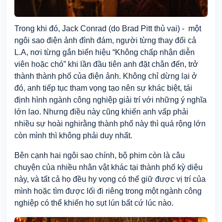
Trong khi đó, Jack Conrad
(do Brad Pitt thủ vai) -
một
ngôi sao điện ảnh đình đám, người
từng
thay đổi cả
L.A, nơi từng gắn biển hiệu “Không chấp nhận diễn
viên hoặc chó” khi lần đầu tiên anh đặt chân đến,
trở
thành thành phố của điện ảnh.
K
hông chỉ dừng lại ở
đó, anh tiếp tục tham vọng
tạo nên
sự khác biệt, tái
định hình
ngành công nghiệp giải trí với những
ý nghĩa
lớn lao. Nhưng điều này cũng khiến anh vấp phải
nh
iều
sự hoài nghi
rằng thành phố này
thì quá
rộng lớn
còn mình thì không phải duy nhất.
Bên cạnh hai
ngôi sao
chính, bộ phim c
òn
là câu
chuyện của nhiều nhân vật khác tại thành phố kỳ diệu
này, và tất cả họ đều hy vọng có thể giữ được vị trí của
mình hoặc tìm được
lối đi riêng
trong một ngành công
nghiệp có thể khiến họ sụt lún bất cứ lúc nào.