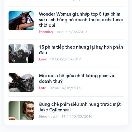
Wonder Woman gia nhập top 5 tựa phim
siêu anh hùng có doanh thu cao nhất mọi
thời đại
khacduy
·
14:50 06/09/2017
15 phim tiếp theo nhưng lại hay hơn phần
đầu
Leex
·
10:50 06/03/2017
Mối quan hệ giữa chất lượng phim và
doanh thu?
Lord
·
09:00 10/12/2016
Đừng chê phim siêu anh hùng trước mặt
Jake Gyllenhaal
NeroHuynh ·
11:44 15/03/2016