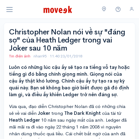
Christopher Nolan nói về sự "đáng
sợ" của Heath Ledger trong vai
Joker sau 10 năm
Tin điện ảnh
· nhan95 ·
11:40 23/01/2018
Luôn có những lúc cậu ấy sẽ tạo ra tiếng vỗ tay hoặc
tiếng gì đó bằng chính giọng mình. Giọng nói của
cậu ấy thật khó lường. Chính cậu ấy tự tạo ra sự kỳ
quái này. Bạn sẽ không bao giờ biết được gã đó định
làm gì, và điều ấy khiến Ledger trở nên đáng sợ.
Vừa qua, đạo diễn Christopher Nolan đã có những chia
sẻ về vai diễn
Joker
trong
The Dark Knight
của tài tử
Heath Ledger
10 năm sau ngày mất của anh. Ledger đã
mãi mãi ra đi vào ngày 22 tháng 1 năm 2008 vì nguyên
nhân dùng thuốc quá liều. Cái chết bất ngờ của anh đã