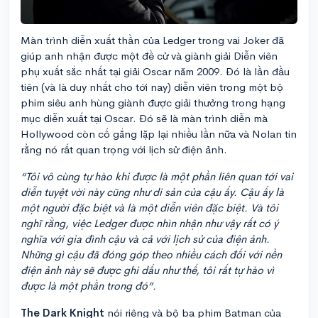
Màn trình diễn xuất thần của Ledger trong vai Joker đã
giúp anh nhận được một đề cử và giành giải Diễn viên
phụ xuất sắc nhất tại giải Oscar năm 2009. Đó là lần đầu
tiên (và là duy nhất cho tới nay) diễn viên trong một bộ
phim siêu anh hùng giành được giải thưởng trong hạng
mục diễn xuất tại Oscar. Đó sẽ là màn trình diễn mà
Hollywood còn cố gắng lặp lại nhiều lần nữa và Nolan tin
rằng nó rất quan trọng với lịch sử điện ảnh.
“Tôi vô cùng tự hào khi được là một phần liên quan tới vai
diễn tuyệt vời này cũng như di sản của cậu ấy. Cậu ấy là
một người đặc biệt và là một diễn viên đặc biệt. Và tôi
nghĩ rằng, việc Ledger được nhìn nhận như vậy rất có ý
nghĩa với gia đình cậu và cả với lịch sử của điện ảnh.
Những gì cậu đã đóng góp theo nhiều cách đối với nền
điện ảnh này sẽ được ghi dấu như thế, tôi rất tự hào vì
được là một phần trong đó”.
The Dark Knight
nói riêng và bộ ba phim Batman của