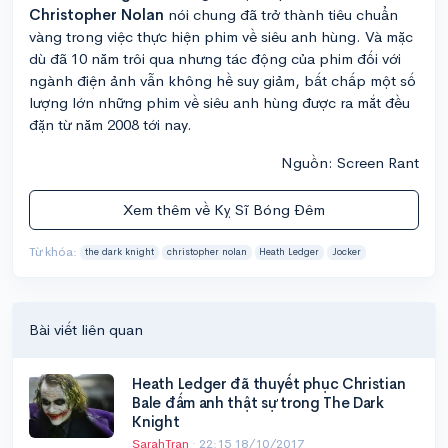
Christopher Nolan
nói chung đã trở thành tiêu chuẩn
vàng trong việc thực hiện phim về siêu anh hùng. Và mặc
dù đã 10 năm trôi qua nhưng tác động của phim đối với
ngành điện ảnh vẫn không hề suy giảm, bất chấp một số
lượng lớn những phim về siêu anh hùng được ra mắt đều
đặn từ năm 2008 tới nay.
Nguồn: Screen Rant
Xem thêm về Kỵ Sĩ Bóng Đêm
Từ khóa:
the dark knight
christopher nolan
Heath Ledger
Jocker
Bài viết liên quan
Heath Ledger đã thuyết phục Christian
Bale đấm anh thật sự trong The Dark
Knight
SarahTran
·
22:15 18/10/2017