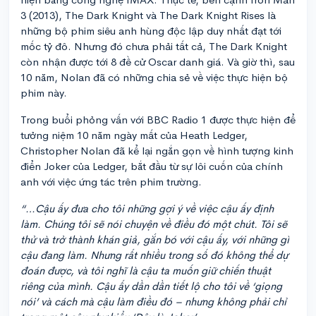
3 (2013), The Dark Knight và The Dark Knight Rises là
những bộ phim siêu anh hùng độc lập duy nhất đạt tới
mốc tỷ đô. Nhưng đó chưa phải tất cả, The Dark Knight
còn nhận được tới 8 đề cử Oscar danh giá. Và giờ thì, sau
10 năm, Nolan đã có những chia sẻ về việc thực hiện bộ
phim này.
Trong buổi phỏng vấn với BBC Radio 1 được thực hiện để
tưởng niệm 10 năm ngày mất của Heath Ledger,
Christopher Nolan đã kể lại ngắn gọn về hình tượng kinh
điển Joker của Ledger, bắt đầu từ sự lôi cuốn của chính
anh với việc ứng tác trên phim trường.
“…Cậu ấy đưa cho tôi những gợi ý về việc cậu ấy định
làm. Chúng tôi sẽ nói chuyện về điều đó một chút. Tôi sẽ
thử và trở thành khán giả, gắn bó với cậu ấy, với những gì
cậu đang làm. Nhưng rất nhiều trong số đó không thể dự
đoán được, và tôi nghĩ là cậu ta muốn giữ chiến thuật
riêng của mình. Cậu ấy dần dần tiết lộ cho tôi về ‘giọng
nói’ và cách mà cậu làm điều đó – nhưng không phải chỉ