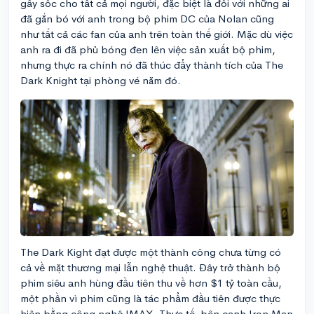
gây sốc cho tất cả mọi người, đặc biệt là đối với những ai
đã gắn bó với anh trong bộ phim DC của Nolan cũng
như tất cả các fan của anh trên toàn thế giới. Mặc dù việc
anh ra đi đã phủ bóng đen lên việc sản xuất bộ phim,
nhưng thực ra chính nó đã thúc đẩy thành tích của The
Dark Knight tại phòng vé năm đó.
The Dark Kight đạt được một thành công chưa từng có
cả về mặt thương mại lẫn nghệ thuật. Đây trở thành bộ
phim siêu anh hùng đầu tiên thu về hơn $1 tỷ toàn cầu,
một phần vì phim cũng là tác phẩm đầu tiên được thực
hiện bằng công nghệ IMAX. Thực tế, bên cạnh Iron Man