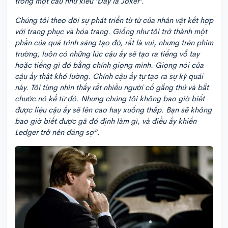
trong một câu như kiểu ‘Đây là Joker’.
Chúng tôi theo dõi sự phát triển từ từ của nhân vật kết hợp
với trang phục và hóa trang. Giống như tôi trở thành một
phần của quá trình sáng tạo đó, rất là vui, nhưng trên phim
trường, luôn có những lúc cậu ấy sẽ tạo ra tiếng vỗ tay
hoặc tiếng gì đó bằng chính giọng mình. Giọng nói của
cậu ấy thật khó lường. Chính cậu ấy tự tạo ra sự kỳ quái
này. Tôi từng nhìn thấy rất nhiều người cố gắng thử và bắt
chước nó kể từ đó. Nhưng chúng tôi không bao giờ biết
được liệu cậu ấy sẽ lên cao hay xuống thấp. Bạn sẽ không
bao giờ biết được gã đó định làm gì, và điều ấy khiến
Ledger trở nên đáng sợ”.