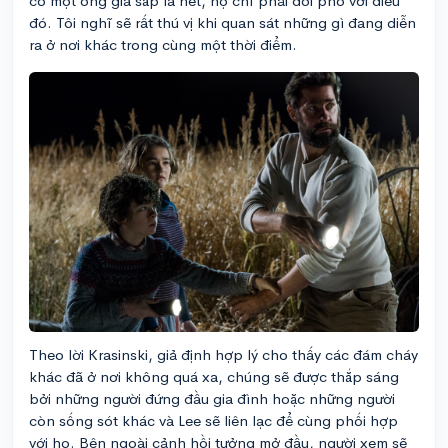
có một ông già sắp la hét, họ chỉ phải đối phó với điều
đó. Tôi nghĩ sẽ rất thú vị khi quan sát những gì đang diễn
ra ở nơi khác trong cùng một thời điểm.
Theo lời Krasinski, giả định hợp lý cho thấy các đám cháy
khác đã ở nơi không quá xa, chúng sẽ được thắp sáng
bởi những người đứng đầu gia đình hoặc những người
còn sống sót khác và Lee sẽ liên lạc để cùng phối hợp
với họ. Bên ngoài cảnh hồi tưởng mở đầu, người xem sẽ