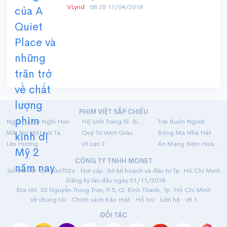
VLynd
·
08:25 17/04/2018
PHIM VIỆT SẮP CHIẾU
Nghỉ Hè Sợ Nghỉ Hưu
Hộ Linh Tráng Sĩ: Bí Ẩn Mộ Vua Đinh
Trại Buôn Người
Mãi Nợ Một Lời Tạm Biệt
Quý Tử Vượt Giàu
Bóng Ma Nhà Hát
Lên Hương
Út Lan 2
Án Mạng Xém Hoàn Hảo
CÔNG TY TNHH MONET
Số ĐKKD: 0315367026 · Nơi cấp: Sở kế hoạch và đầu tư Tp. Hồ Chí Minh
· Đăng ký lần đầu ngày 01/11/2018
Địa chỉ: 33 Nguyễn Trung Trực, P.5, Q. Bình Thạnh, Tp. Hồ Chí Minh
Về chúng tôi
·
Chính sách bảo mật
·
Hỗ trợ
·
Liên hệ
· v8.1
ĐỐI TÁC