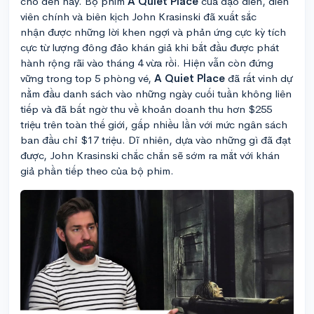
cho đến nay. Bộ phim
A Quiet Place
của đạo diễn, diễn
viên chính và biên kịch John Krasinski đã xuất sắc
nhận được những lời khen ngợi và phản ứng cực kỳ tích
cực từ lượng đông đảo khán giả khi bắt đầu được phát
hành rộng rãi vào tháng 4 vừa rồi. Hiện vẫn còn đứng
vững trong top 5 phòng vé,
A Quiet Place
đã rất vinh dự
nằm đầu danh sách vào những ngày cuối tuần không liên
tiếp và đã bất ngờ thu về khoản doanh thu hơn $255
triệu trên toàn thế giới, gấp nhiều lần với mức ngân sách
ban đầu chỉ $17 triệu. Dĩ nhiên, dựa vào những gì đã đạt
được, John Krasinski chắc chắn sẽ sớm ra mắt với khán
giả phần tiếp theo của bộ phim.