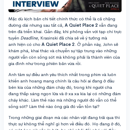
Mặc dù kịch bản chi tiết chính thức có thể là cả chặng
đường dài nhưng sau tất cả,
A Quiet Place 2
vẫn đang
trên đà triển khai. Gần đây, khi phỏng vấn với tạp chí trực
tuyến
Deadline
, Krasinski đã chia sẻ về ý tưởng mà
anh hiện có cho
A Quiet Place 2
. Ở phần này, John sẽ
khám phá, khai thác và chuyển sự tập trung vào những
người vẫn còn sống sót mà không phải là thành viên của
gia đình như trong phiên bản vừa rồi.
Anh tâm sự điều anh yêu thích nhất trong phim và luôn
khiến anh hoang mang chính là câu hỏi ai đang ở đầu
bên kia của những đám cháy đó, trong khi người cha
đang thắp sáng ngọn lửa và ở xa xa kia lại có những đám
cháy khác. Làm thế nào mà những người đó vẫn có thể
sống sót? Làm thế nào ông già đó vẫn tồn tại?
Trong những giai đoạn mà các nhân vật đang trải qua thì
thực sự không thể nghĩ gì hơn về điều đó. Họ đang ở đó,