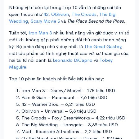
Những vị trí còn lại trong Top 10 vẫn là những cái tên
quen thuộc như
42
,
Oblivion
,
The Croods
,
The Big
Wedding
,
Scary Movie 5
và
The Place Beyond the Pines
.
Tuần tới,
Iron Man 3
nhiều khả năng vẫn giữ được vị trí số
một khi không gặp phải những đối thủ cạnh tranh nặng
ký. Bộ phim đáng chú ý duy nhất là
The Great Gastby
,
một tác phẩm có tính nghệ thuật cao với sự tham gia của
hai tài tử nổi danh là
Leonardo DiCaprio
và
Tobey
Maguire
.
Top 10 phim ăn khách nhất Bắc Mỹ tuần này:
Iron Man 3 - Disney/ Marvel – 175 triệu USD
Pain & Gain – Paramount – 7,6 triệu USD
42 – Warner Bros. – 6,21 triệu USD
Oblivion – Universal – 5,8 triệu USD
The Croods – Fox/ DreamWorks – 4,22 triệu USD
The Big Wedding - Lionsgate – 3,88 triệu USD
Mud - Roadside Attractions – 2,2 triệu USD
Oz the Great and Powerful – Disney – 1,82 triệu