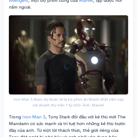
Avengers
, một bộ phim cũng của
Marvel
, lập được hồi
năm ngoái.
Iron Man 3 được dự đoán sẽ là bộ phim ăn khách nhất năm nay
với doanh thu trên 1 tỷ USD. Ảnh: Marvel.
Trong
Iron Man 3
, Tony Stark đối đầu với kẻ thù mới The
Mandarin có sức mạnh và trí tuệ hơn những kẻ thù trước
đây của anh. Từ một lời thách thức, thế giới riêng của
Tony đột ngột bị phá hủy và anh phải vận dụng bản