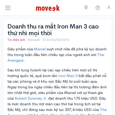
Doanh thu ra mắt Iron Man 3 cao
thứ nhì mọi thời
Tin điện ảnh
· Moveek ·
12:26 06/05/2013
Siêu phẩm của
Marvel
suýt chút nữa đã phá kỷ lục doanh
thu trong tuần đầu tiên chiếu rạp của người anh em
The
Avengers
.
Sau khi tung hoành tại các rạp chiếu trên một số thị
trường quốc tế, quả bom tấn
Iron Man 3
bắt đầu phát nổ
tại các phòng vé ở khu vực Bắc Mỹ từ cuối tuần qua.
Ngay trong ba ngày chiếu đầu tiên tại thị trường điện ảnh
lớn nhất thế giới, siêu phẩm của Marvel với sự tham gia
của
Robert Downey Jr.
đạt doanh thu 175 triệu USD. Đây
là mức doanh thu mở màn cao thứ hai trong lịch sử tại
Bắc Mỹ, chỉ đứng sau mức kỷ lục 207,4 triệu USD của
The