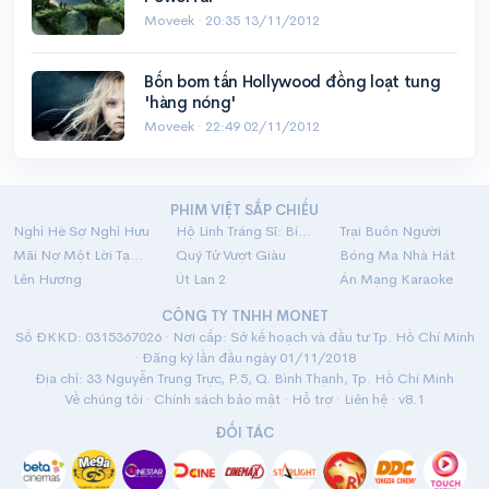
Moveek ·
20:35 13/11/2012
Bốn bom tấn Hollywood đồng loạt tung
'hàng nóng'
Moveek ·
22:49 02/11/2012
PHIM VIỆT SẮP CHIẾU
Nghỉ Hè Sợ Nghỉ Hưu
Hộ Linh Tráng Sĩ: Bí Ẩn Mộ Vua Đinh
Trại Buôn Người
Mãi Nợ Một Lời Tạm Biệt
Quý Tử Vượt Giàu
Bóng Ma Nhà Hát
Lên Hương
Út Lan 2
Án Mạng Karaoke
CÔNG TY TNHH MONET
Số ĐKKD: 0315367026 · Nơi cấp: Sở kế hoạch và đầu tư Tp. Hồ Chí Minh
· Đăng ký lần đầu ngày 01/11/2018
Địa chỉ: 33 Nguyễn Trung Trực, P.5, Q. Bình Thạnh, Tp. Hồ Chí Minh
Về chúng tôi
·
Chính sách bảo mật
·
Hỗ trợ
·
Liên hệ
· v8.1
ĐỐI TÁC