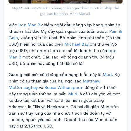
Người Sắt Tony Stark có hàng triệu người hâm mộ trên khắp thế
giới sau ba phần. Ảnh: Marvel.
Việc
Iron Man 3
chiếm ngôi đầu bảng xếp hạng phim ăn
khách nhất Bắc Mỹ đẩy quán quân của tuần trước,
Pain &
Gain
, xuống vị trí thứ hai. Bộ phim kinh phí thấp (26 triệu
USD) hiếm hoi của đạo diễn
Michael Bay
chỉ thu về 7,6
triệu USD, chỉ nhỉnh hơn con số lẻ doanh thu của
Iron
Man 3
một chút. Dẫu sao, với tổng doanh thu 34 triệu
USD, bộ phim này cũng bắt đầu có lãi.
Gương mặt mới của bảng xếp hạng tuần này là
Mud
. Bộ
phim có sự tham gia của hai ngôi sao
Matthew
McConaughey
và
Reese Witherspoon
đứng ở vị trí thứ
bảy trong tuần thứ hai ra mắt.
Mud
là câu chuyện về một
kẻ đào tẩu kết bạn với hai thiếu niên người bang
Arkansas là Ellis và Neckbone. Cả hai đã giúp Mud trốn
tránh sự truy lùng của nhà chức trách để đoàn tụ với
Juniper, người yêu của anh. Doanh thu của Mud ở tuần
này đạt 2,15 triệu USD.