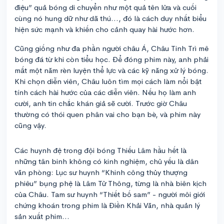
điệu” quả bóng di chuyển như một quả tên lửa và cuối
cùng nó hung dữ như dã thú…, đó là cách duy nhất biểu
hiện sức mạnh và khiến cho cảnh quay hài hước hơn.
Cũng giống như đa phần người châu Á, Châu Tinh Trì mê
bóng đá từ khi còn tiểu học. Để đóng phim này, anh phải
mất một năm rèn luyện thể lực và các kỹ năng xử lý bóng.
Khi chọn diễn viên, Châu luôn tìm mọi cách làm nổi bật
tính cách hài hước của các diễn viên. Nếu họ làm anh
cười, anh tin chắc khán giả sẽ cười. Trước giờ Châu
thường có thói quen phân vai cho bạn bè, và phim này
cũng vậy.
Các huynh đệ trong đội bóng Thiếu Lâm hầu hết là
những tân binh không có kinh nghiệm, chủ yếu là dân
văn phòng: Lục sư huynh “Khinh công thủy thượng
phiêu” bụng phệ là Lâm Tử Thông, từng là nhà biên kịch
của Châu. Tam sư huynh “Thiết bố sam” - người môi giới
chứng khoán trong phim là Điền Khải Văn, nhà quản lý
sản xuất phim…