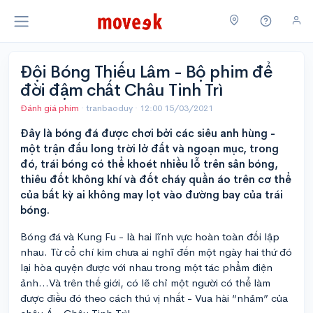
Đội Bóng Thiếu Lâm - Bộ phim để
đời đậm chất Châu Tinh Trì
Đánh giá phim
· tranbaoduy ·
12:00 15/03/2021
Đây là bóng đá được chơi bởi các siêu anh hùng -
một trận đấu long trời lở đất và ngoạn mục, trong
đó, trái bóng có thể khoét nhiều lỗ trên sân bóng,
thiêu đốt không khí và đốt cháy quần áo trên cơ thể
của bất kỳ ai không may lọt vào đường bay của trái
bóng.
Bóng đá và Kung Fu - là hai lĩnh vực hoàn toàn đối lập
nhau. Từ cổ chí kim chưa ai nghĩ đến một ngày hai thứ đó
lại hòa quyện được với nhau trong một tác phẩm điện
ảnh…Và trên thế giới, có lẽ chỉ một người có thể làm
được điều đó theo cách thú vị nhất - Vua hài “nhảm” của