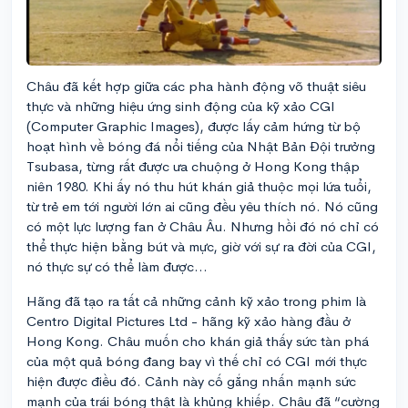
Châu đã kết hợp giữa các pha hành động võ thuật siêu
thực và những hiệu ứng sinh động của kỹ xảo CGI
(Computer Graphic Images), được lấy cảm hứng từ bộ
hoạt hình về bóng đá nổi tiếng của Nhật Bản Đội trưởng
Tsubasa, từng rất được ưa chuộng ở Hong Kong thập
niên 1980. Khi ấy nó thu hút khán giả thuộc mọi lứa tuổi,
từ trẻ em tới người lớn ai cũng đều yêu thích nó. Nó cũng
có một lực lượng fan ở Châu Âu. Nhưng hồi đó nó chỉ có
thể thực hiện bằng bút và mực, giờ với sự ra đời của CGI,
nó thực sự có thể làm được…
Hãng đã tạo ra tất cả những cảnh kỹ xảo trong phim là
Centro Digital Pictures Ltd - hãng kỹ xảo hàng đầu ở
Hong Kong. Châu muốn cho khán giả thấy sức tàn phá
của một quả bóng đang bay vì thế chỉ có CGI mới thực
hiện được điều đó. Cảnh này cố gắng nhấn mạnh sức
mạnh của trái bóng thật là khủng khiếp. Châu đã “cường