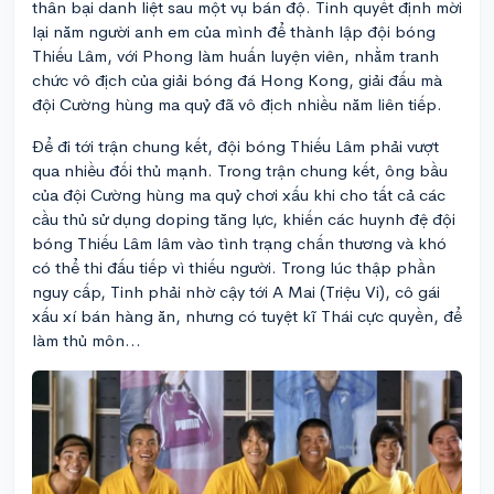
thân bại danh liệt sau một vụ bán độ. Tinh quyết định mời
lại năm người anh em của mình để thành lập đội bóng
Thiếu Lâm, với Phong làm huấn luyện viên, nhằm tranh
chức vô địch của giải bóng đá Hong Kong, giải đấu mà
đội Cường hùng ma quỷ đã vô địch nhiều năm liên tiếp.
Để đi tới trận chung kết, đội bóng Thiếu Lâm phải vượt
qua nhiều đối thủ mạnh. Trong trận chung kết, ông bầu
của đội Cường hùng ma quỷ chơi xấu khi cho tất cả các
cầu thủ sử dụng doping tăng lực, khiến các huynh đệ đội
bóng Thiếu Lâm lâm vào tình trạng chấn thương và khó
có thể thi đấu tiếp vì thiếu người. Trong lúc thập phần
nguy cấp, Tinh phải nhờ cậy tới A Mai (Triệu Vi), cô gái
xấu xí bán hàng ăn, nhưng có tuyệt kĩ Thái cực quyền, để
làm thủ môn...