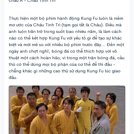
châu Á - Châu Tinh Trì!
Thực hiện một bộ phim hành động Kung Fu luôn là niềm
mơ ước của Châu Tinh Trì (tạm gọi tắt là Châu). Điều mà
anh luôn trăn trở trong suốt bao nhiêu năm, là làm cách
nào có thể kết hợp Kung Fu với yếu tố gì để tạo sự khác
biệt và mới mẻ so với nhiều bộ phim trước đây… Đến một
ngày anh chợt nghĩ, bóng đá có thể thích hợp với võ
thuật một cách hoàn hảo, vì trong một trận bóng đá, cầu
thủ có thể dùng mọi bộ phận của cơ thể để thi đấu -
chẳng khác gì những cao thủ sử dụng Kung Fu lúc giao
đấu.