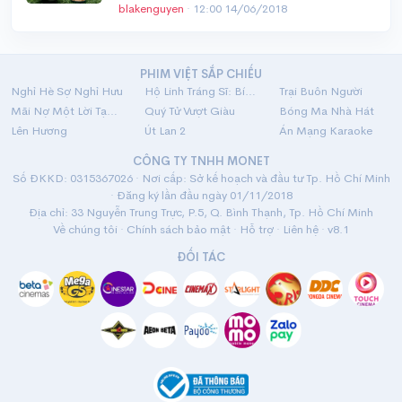
blakenguyen
·
12:00 14/06/2018
PHIM VIỆT SẮP CHIẾU
Nghỉ Hè Sợ Nghỉ Hưu
Hộ Linh Tráng Sĩ: Bí Ẩn Mộ Vua Đinh
Trại Buôn Người
Mãi Nợ Một Lời Tạm Biệt
Quý Tử Vượt Giàu
Bóng Ma Nhà Hát
Lên Hương
Út Lan 2
Án Mạng Karaoke
CÔNG TY TNHH MONET
Số ĐKKD: 0315367026 · Nơi cấp: Sở kế hoạch và đầu tư Tp. Hồ Chí Minh
· Đăng ký lần đầu ngày 01/11/2018
Địa chỉ: 33 Nguyễn Trung Trực, P.5, Q. Bình Thạnh, Tp. Hồ Chí Minh
Về chúng tôi
·
Chính sách bảo mật
·
Hỗ trợ
·
Liên hệ
· v8.1
ĐỐI TÁC