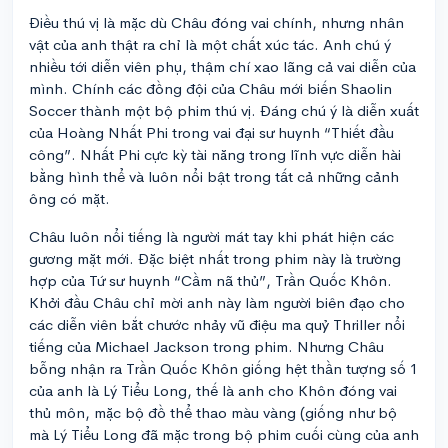
Điều thú vị là mặc dù Châu đóng vai chính, nhưng nhân
vật của anh thật ra chỉ là một chất xúc tác. Anh chú ý
nhiều tới diễn viên phụ, thậm chí xao lãng cả vai diễn của
mình. Chính các đồng đội của Châu mới biến Shaolin
Soccer thành một bộ phim thú vị. Đáng chú ý là diễn xuất
của Hoàng Nhất Phi trong vai đại sư huynh “Thiết đầu
công”. Nhất Phi cực kỳ tài năng trong lĩnh vực diễn hài
bằng hình thể và luôn nổi bật trong tất cả những cảnh
ông có mặt.
Châu luôn nổi tiếng là người mát tay khi phát hiện các
gương mặt mới. Đặc biệt nhất trong phim này là trường
hợp của Tứ sư huynh “Cầm nã thủ”, Trần Quốc Khôn.
Khởi đầu Châu chỉ mời anh này làm người biên đạo cho
các diễn viên bắt chước nhảy vũ điệu ma quỷ Thriller nổi
tiếng của Michael Jackson trong phim. Nhưng Châu
bỗng nhận ra Trần Quốc Khôn giống hệt thần tượng số 1
của anh là Lý Tiểu Long, thế là anh cho Khôn đóng vai
thủ môn, mặc bộ đồ thể thao màu vàng (giống như bộ
mà Lý Tiểu Long đã mặc trong bộ phim cuối cùng của anh