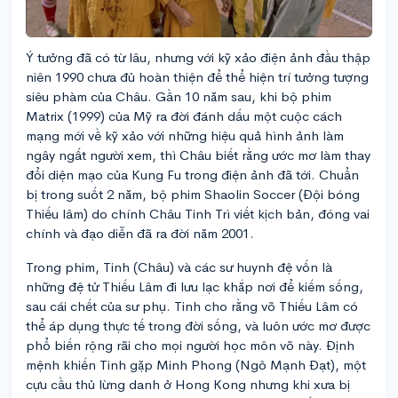
Ý tưởng đã có từ lâu, nhưng với kỹ xảo điện ảnh đầu thập
niên 1990 chưa đủ hoàn thiện để thể hiện trí tưởng tượng
siêu phàm của Châu. Gần 10 năm sau, khi bộ phim
Matrix (1999) của Mỹ ra đời đánh dấu một cuộc cách
mạng mới về kỹ xảo với những hiệu quả hình ảnh làm
ngây ngất người xem, thì Châu biết rằng ước mơ làm thay
đổi diện mạo của Kung Fu trong điện ảnh đã tới. Chuẩn
bị trong suốt 2 năm, bộ phim Shaolin Soccer (Đội bóng
Thiếu lâm) do chính Châu Tinh Trì viết kịch bản, đóng vai
chính và đạo diễn đã ra đời năm 2001.
Trong phim, Tinh (Châu) và các sư huynh đệ vốn là
những đệ tử Thiếu Lâm đi lưu lạc khắp nơi để kiếm sống,
sau cái chết của sư phụ. Tinh cho rằng võ Thiếu Lâm có
thể áp dụng thực tế trong đời sống, và luôn ước mơ được
phổ biến rộng rãi cho mọi người học môn võ này. Định
mệnh khiến Tinh gặp Minh Phong (Ngô Mạnh Đạt), một
cựu cầu thủ lừng danh ở Hong Kong nhưng khi xưa bị