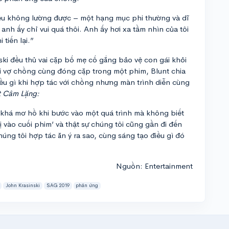
điều không lường được – một hạng mục phi thường và dĩ
anh ấy chỉ vui quá thôi. Anh ấy hơi xa tầm nhìn của tôi
tiến lại.”
nski đều thủ vai cặp bố mẹ cố gắng bảo vệ con gái khỏi
ai vợ chồng cùng đóng cặp trong một phim, Blunt chia
ều gì khi hợp tác với chồng nhưng màn trình diễn cùng
t Câm Lặng:
 khá mơ hồ khi bước vào một quá trình mà không biết
ị vào cuối phim’ và thật sự chúng tôi cũng gần đi đến
úng tôi hợp tác ăn ý ra sao, cùng sáng tạo điều gì đó
Nguồn: Entertainment
John Krasinski
SAG 2019
phản ứng