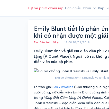
Đặt vé phim chiếu rạp
Lịch chiếu
Phim
Rạp
Emily Blunt tiết lộ phản ứ
khi cô nhận được một giả
Tin điện ảnh
·
VLynd
·
12:00 28/01/2019
Emily Blunt rinh về giải Nữ diễn viên phụ 
Lặng (A Quiet Place). Ngoài cô ra, không 
diễn viên của bộ phim.
Đôi vợ chồng John Krasinski và Emily B
Lễ trao giải
SAG Awards
(Giải thưởng của Ngh
cuối cùng, nữ diễn viên Emily Blunt cũng rinh 
trong
Vùng Đất Câm Lặng (A Quiet Place).
Có
John Krasinski – đạo diễn kiêm diễn viên của 
động ra mặt và tại hậu trường, Blunt chia sẻ