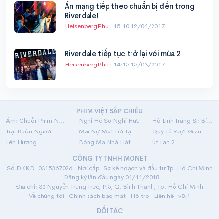
Án mạng tiếp theo chuẩn bị đến trong
Riverdale!
HeisenbergPhu
·
15:10 12/04/2017
Riverdale tiếp tục trở lại với mùa 2
HeisenbergPhu
·
14:15 15/03/2017
PHIM VIỆT SẮP CHIẾU
Ám: Chuỗi Phim Ngắn Linh Dị
Nghỉ Hè Sợ Nghỉ Hưu
Hộ Linh Tráng Sĩ: Bí Ẩn Mộ Vua Đinh
Trại Buôn Người
Mãi Nợ Một Lời Tạm Biệt
Quý Tử Vượt Giàu
Lên Hương
Bóng Ma Nhà Hát
Út Lan 2
CÔNG TY TNHH MONET
Số ĐKKD: 0315367026 · Nơi cấp: Sở kế hoạch và đầu tư Tp. Hồ Chí Minh
· Đăng ký lần đầu ngày 01/11/2018
Địa chỉ: 33 Nguyễn Trung Trực, P.5, Q. Bình Thạnh, Tp. Hồ Chí Minh
Về chúng tôi
·
Chính sách bảo mật
·
Hỗ trợ
·
Liên hệ
· v8.1
ĐỐI TÁC