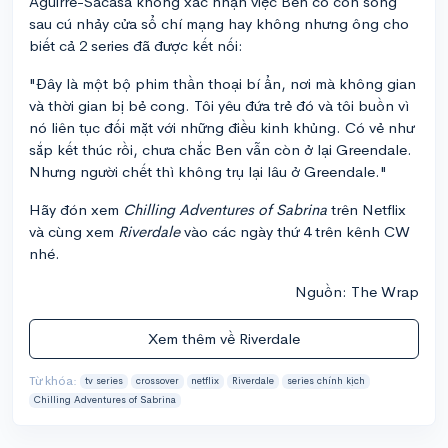
Aguirre-Sacasa không xác nhận việc Ben có còn sống
sau cú nhảy cửa sổ chí mạng hay không nhưng ông cho
biết cả 2 series đã được kết nối:
"Đây là một bộ phim thần thoại bí ẩn, nơi mà không gian
và thời gian bị bẻ cong. Tôi yêu đứa trẻ đó và tôi buồn vì
nó liên tục đối mặt với những điều kinh khủng. Có vẻ như
sắp kết thúc rồi, chưa chắc Ben vẫn còn ở lại Greendale.
Nhưng người chết thì không trụ lại lâu ở Greendale."
Hãy đón xem
Chilling Adventures of Sabrina
trên Netflix
và cùng xem
Riverdale
vào các ngày thứ 4 trên kênh CW
nhé.
Nguồn: The Wrap
Xem thêm về Riverdale
Từ khóa:
tv series
crossover
netflix
Riverdale
series chính kịch
Chilling Adventures of Sabrina