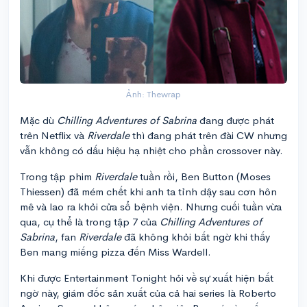
Ảnh: Thewrap
Mặc dù
Chilling Adventures of Sabrina
đang được phát
trên Netflix và
Riverdale
thì đang phát trên đài CW nhưng
vẫn không có dấu hiệu hạ nhiệt cho phần crossover này.
Trong tập phim
Riverdale
tuần rồi, Ben Button (Moses
Thiessen) đã mém chết khi anh ta tỉnh dậy sau cơn hôn
mê và lao ra khỏi cửa sổ bệnh viện. Nhưng cuối tuần vừa
qua, cụ thể là trong tập 7 của
Chilling Adventures of
Sabrina
, fan
Riverdale
đã không khỏi bất ngờ khi thấy
Ben mang miếng pizza đến Miss Wardell.
Khi được Entertainment Tonight hỏi về sự xuất hiện bất
ngờ này, giám đốc sản xuất của cả hai series là Roberto