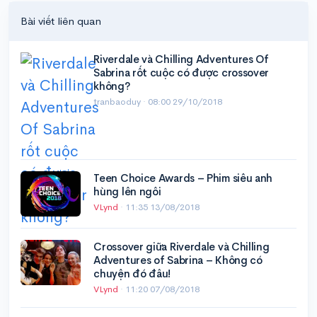
Bài viết liên quan
Riverdale và Chilling Adventures Of
Sabrina rốt cuộc có được crossover
không?
tranbaoduy ·
08:00 29/10/2018
Teen Choice Awards – Phim siêu anh
hùng lên ngôi
VLynd
·
11:35 13/08/2018
Crossover giữa Riverdale và Chilling
Adventures of Sabrina – Không có
chuyện đó đâu!
VLynd
·
11:20 07/08/2018