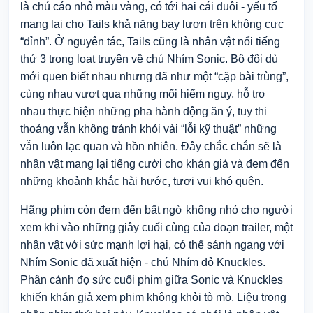
là chú cáo nhỏ màu vàng, có tới hai cái đuôi - yếu tố
mang lại cho Tails khả năng bay lượn trên không cực
“đỉnh”. Ở nguyên tác, Tails cũng là nhân vật nổi tiếng
thứ 3 trong loạt truyện về chú Nhím Sonic. Bộ đôi dù
mới quen biết nhau nhưng đã như một “cặp bài trùng”,
cùng nhau vượt qua những mối hiểm nguy, hỗ trợ
nhau thực hiện những pha hành động ăn ý, tuy thi
thoảng vẫn không tránh khỏi vài “lỗi kỹ thuật” những
vẫn luôn lạc quan và hồn nhiên. Đây chắc chắn sẽ là
nhân vật mang lại tiếng cười cho khán giả và đem đến
những khoảnh khắc hài hước, tươi vui khó quên.
Hãng phim còn đem đến bất ngờ không nhỏ cho người
xem khi vào những giây cuối cùng của đoạn trailer, một
nhân vật với sức mạnh lợi hại, có thể sánh ngang với
Nhím Sonic đã xuất hiện - chú Nhím đỏ Knuckles.
Phân cảnh đọ sức cuối phim giữa Sonic và Knuckles
khiến khán giả xem phim không khỏi tò mò. Liệu trong