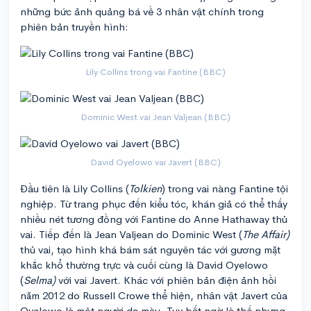
những bức ảnh quảng bá về 3 nhân vật chính trong
phiên bản truyền hình:
Lily Collins trong vai Fantine (BBC)
Dominic West vai Jean Valjean (BBC)
David Oyelowo vai Javert (BBC)
Đầu tiên là Lily Collins (
Tolkien
) trong vai nàng Fantine tội
nghiệp. Từ trang phục đến kiểu tóc, khán giả có thể thấy
nhiều nét tương đồng với Fantine do Anne Hathaway thủ
vai. Tiếp đến là Jean Valjean do Dominic West (
The Affair)
thủ vai, tạo hình khá bám sát nguyên tác với gương mặt
khắc khổ thường trực và cuối cùng là David Oyelowo
(
Selma)
với vai Javert. Khác với phiên bản điện ảnh hồi
năm 2012 do Russell Crowe thể hiện, nhân vật Javert của
Oyelowo là một người da màu. Tuy bất ngờ là thế nhưng