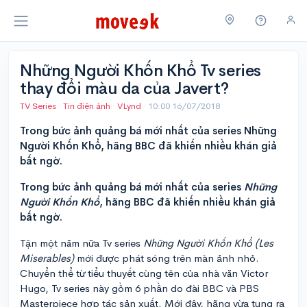
Những Người Khốn Khổ Tv series
thay đổi màu da của Javert?
TV Series
·
Tin điện ảnh
·
VLynd
·
10:00 16/07/2018
Trong bức ảnh quảng bá mới nhất của series Những
Người Khốn Khổ, hãng BBC đã khiến nhiều khán giả
bất ngờ.
Trong bức ảnh quảng bá mới nhất của series
Những
Người Khốn Khổ
, hãng BBC đã khiến nhiều khán giả
bất ngờ.
Tận một năm nữa Tv series
Những Người Khốn Khổ (Les
Miserables)
mới được phát sóng trên màn ảnh nhỏ.
Chuyển thể từ tiểu thuyết cùng tên của nhà văn Victor
Hugo, Tv series này gồm 6 phần do đài BBC và PBS
Masterpiece hợp tác sản xuất. Mới đây, hãng vừa tung ra