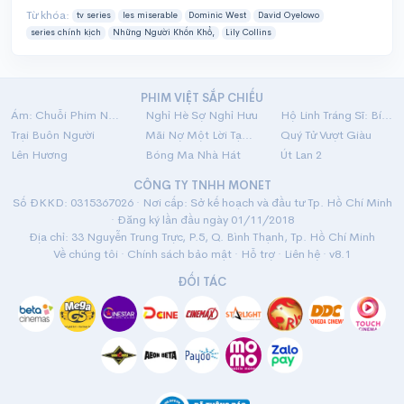
Từ khóa:
tv series
les miserable
Dominic West
David Oyelowo
series chính kịch
Những Người Khốn Khổ,
Lily Collins
PHIM VIỆT SẮP CHIẾU
Ám: Chuỗi Phim Ngắn Linh Dị
Nghỉ Hè Sợ Nghỉ Hưu
Hộ Linh Tráng Sĩ: Bí Ẩn Mộ Vua Đinh
Trại Buôn Người
Mãi Nợ Một Lời Tạm Biệt
Quý Tử Vượt Giàu
Lên Hương
Bóng Ma Nhà Hát
Út Lan 2
CÔNG TY TNHH MONET
Số ĐKKD: 0315367026 · Nơi cấp: Sở kế hoạch và đầu tư Tp. Hồ Chí Minh
· Đăng ký lần đầu ngày 01/11/2018
Địa chỉ: 33 Nguyễn Trung Trực, P.5, Q. Bình Thạnh, Tp. Hồ Chí Minh
Về chúng tôi
·
Chính sách bảo mật
·
Hỗ trợ
·
Liên hệ
· v8.1
ĐỐI TÁC