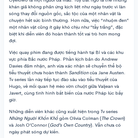
khán giả không phản ứng kịch liệt như ngày trước vì làn
sóng thay đổi nguồn gốc, sắc tộc của một nhân vật là
chuyện hết sức bình thường. Hơn nữa, việc “nhuộm đen”
một nhân vật cũng ít gây khó chịu như “tẩy trắng”, đặc
biệt khi diễn viên đó hoàn thành tốt vai trò hơn mong
đợi.
Việc quay phim đang được tiếng hành tại Bỉ và các khu
vực phía Bắc nước Pháp. Phần kịch bản do Andrew
Davies đảm nhận, anh vừa xác nhận sẽ chuyển thể bộ
tiểu thuyết chưa hoàn thành
Sandition
của Jane Austen.
Tv series lần này tiếp tục đào sâu vào tiểu thuyết của
Hugo, về mối quan hệ mèo vờn chuột giữa Valjean và
Javert, cùng tình hình bất biến của nước Pháp lúc bấy
giờ.
Những diễn viên khác cũng xuất hiện trong Tv series
Những Người Khốn Khổ
gồm Olivia Colman (
The Crown
)
và Josh O’Connor (
God’s Own Country
). Vẫn chưa có
ngày phát sóng dự kiến.