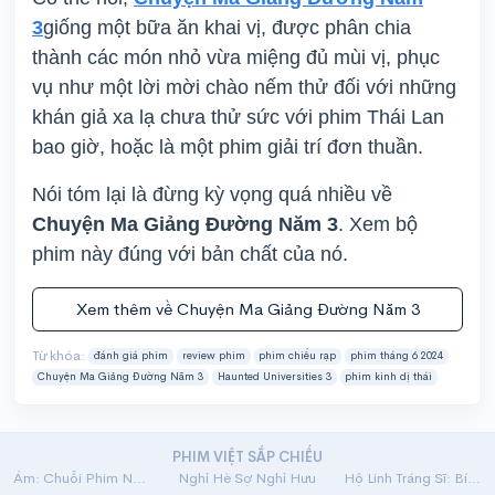
3
giống một bữa ăn khai vị, được phân chia
thành các món nhỏ vừa miệng đủ mùi vị, phục
vụ như một lời mời chào nếm thử đối với những
khán giả xa lạ chưa thử sức với phim Thái Lan
bao giờ, hoặc là một phim giải trí đơn thuần.
Nói tóm lại là đừng kỳ vọng quá nhiều về
Chuyện Ma Giảng Đường Năm 3
. Xem bộ
phim này đúng với bản chất của nó.
Xem thêm về Chuyện Ma Giảng Đường Năm 3
Từ khóa:
đánh giá phim
review phim
phim chiếu rạp
phim tháng 6 2024
Chuyện Ma Giảng Đường Năm 3
Haunted Universities 3
phim kinh dị thái
PHIM VIỆT SẮP CHIẾU
Ám: Chuỗi Phim Ngắn Linh Dị
Nghỉ Hè Sợ Nghỉ Hưu
Hộ Linh Tráng Sĩ: Bí Ẩn Mộ Vua Đinh