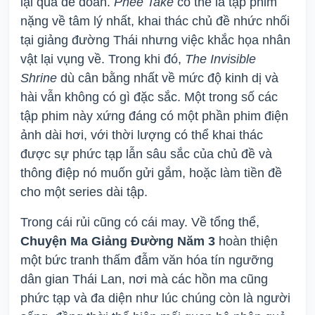
lại quá dễ đoán.
Phee Take
có thể là tập phim
nặng về tâm lý nhất, khai thác chủ đề nhức nhối
tại giảng đường Thái nhưng việc khắc họa nhân
vật lại vụng về. Trong khi đó,
The Invisible
Shrine
dù cân bằng nhất về mức độ kinh dị và
hài vẫn không có gì đặc sắc. Một trong số các
tập phim này xứng đáng có một phần phim điện
ảnh dài hơi, với thời lượng có thể khai thác
được sự phức tạp lẫn sâu sắc của chủ đề và
thông điệp nó muốn gửi gắm, hoặc làm tiền đề
cho một series dài tập.
Trong cái rủi cũng có cái may. Về tổng thể,
Chuyện Ma Giảng Đường Năm 3
hoàn thiện
một bức tranh thấm đẫm văn hóa tín ngưỡng
dân gian Thái Lan, nơi mà các hồn ma cũng
phức tạp và đa diện như lúc chúng còn là người