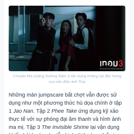
Chuyện Ma Giảng Đường Năm 3 vận dụng những cái đặc trưng
của nền điện ảnh Thái
Những màn jumpscare bất chợt vẫn được sử
dụng như một phương thức hù dọa chính ở tập
1
Jao Nan
. Tập 2
Phee Take
ứng dụng kỹ xảo
thực tế với sự phóng đại âm thanh và hình ảnh
ma mị. Tập 3
The
Invisible Shrine
lại vận dụng