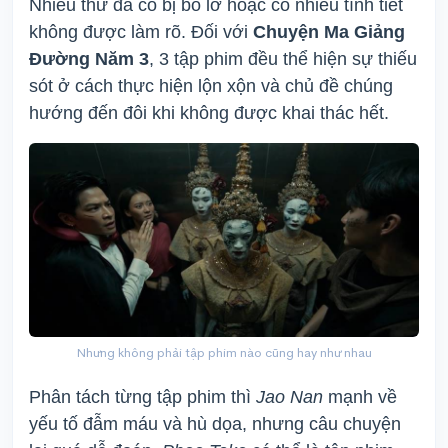
Nhiều thứ đã có bị bỏ lỡ hoặc có nhiều tình tiết
không được làm rõ. Đối với
Chuyện Ma Giảng
Đường Năm 3
, 3 tập phim đều thể hiện sự thiếu
sót ở cách thực hiện lộn xộn và chủ đề chúng
hướng đến đôi khi không được khai thác hết.
Nhưng không phải tập phim nào cũng hay như nhau
Phân tách từng tập phim thì
Jao Nan
mạnh về
yếu tố đẫm máu và hù dọa, nhưng câu chuyện