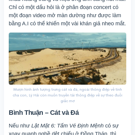
Chỉ có một dấu hỏi là ở phân đoạn concert có
một đoạn video mở màn dường như được làm
bằng A.I có thể khiến một vài khán giả nheo mắt.
Mượn hình ảnh tượng trưng cát và đá, ngoài thông điệp về tình
cha con, Lý Hải còn muốn truyền tải thông điệp về sự theo đuổi
giấc mơ
Bình Thuận – Cát và Đá
Nếu như
Lật Mặt 6: Tấm Vé Định Mệnh
có sự
xoay quanh nghề dệt chiếu ở Đồng Tháp, thì