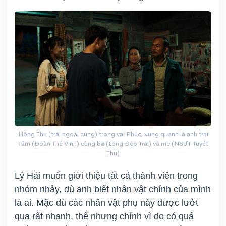
Hồng Thu (trái ngoài cùng) trong vai Phúc, xung quanh là anh trai
Tâm (Đoàn Thế Vinh) cùng ba (Long Đẹp Trai) và mẹ (NSƯT Tuyết
Thu)
Lý Hải muốn giới thiệu tất cả thành viên trong
nhóm nhảy, dù anh biết nhân vật chính của mình
là ai. Mặc dù các nhân vật phụ này được lướt
qua rất nhanh, thế nhưng chính vì do có quá