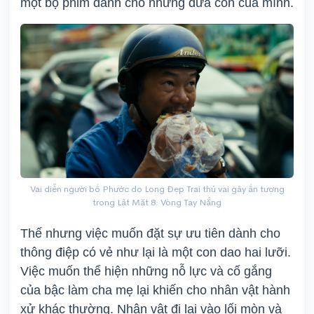
một bộ phim dành cho những đứa con của mình.
Vai diễn người bố Phước do Long Đẹp Trai thủ vai gây ấn tượng
trong Lật Mặt 8: Vòng Tay Nắng
Thế nhưng việc muốn đặt sự ưu tiên dành cho
thông điệp có vẻ như lại là một con dao hai lưỡi.
Việc muốn thể hiện những nỗ lực và cố gắng
của bậc làm cha mẹ lại khiến cho nhân vật hành
xử khác thường. Nhân vật đi lại vào lối mòn và