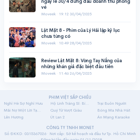
ngày lễ 30/4 đứng đầu doanh thu phòng
vé
Moveek ·
19:12 30/04/2025
Lật Mặt 8 - Phim của Lý Hải lập kỷ lục
chưa từng có
Moveek ·
10:49 28/04/2025
Review Lật Mặt 8: Vòng Tay Nắng của
những khán giả đặc biệt đầu tiên
Moveek ·
11:46 26/04/2025
PHIM VIỆT SẮP CHIẾU
Nghỉ Hè Sợ Nghỉ Hưu
Hộ Linh Tráng Sĩ: Bí Ẩn Mộ Vua Đinh
Trại Buôn Người
Mãi Nợ Một Lời Tạm Biệt
Quý Tử Vượt Giàu
Bóng Ma Nhà Hát
Lên Hương
Út Lan 2
Án Mạng Karaoke
CÔNG TY TNHH MONET
Số ĐKKD: 0315367026 · Nơi cấp: Sở kế hoạch và đầu tư Tp. Hồ Chí Minh
· Đăng ký lần đầu ngày 01/11/2018