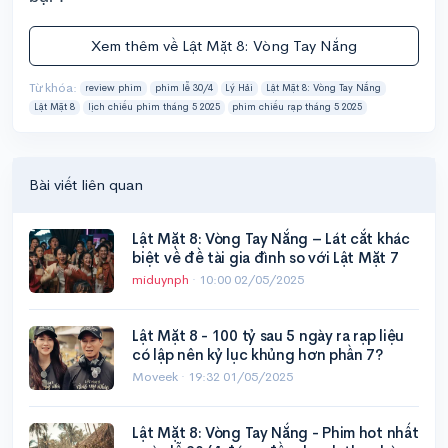
Xem thêm về Lật Mặt 8: Vòng Tay Nắng
Từ khóa:
review phim
phim lễ 30/4
Lý Hải
Lật Mặt 8: Vòng Tay Nắng
Lật Mặt 8
lịch chiếu phim tháng 5 2025
phim chiếu rạp tháng 5 2025
Bài viết liên quan
Lật Mặt 8: Vòng Tay Nắng – Lát cắt khác
biệt về đề tài gia đình so với Lật Mặt 7
miduynph
·
10:00 02/05/2025
Lật Mặt 8 - 100 tỷ sau 5 ngày ra rạp liệu
có lập nên kỷ lục khủng hơn phần 7?
Moveek ·
19:32 01/05/2025
Lật Mặt 8: Vòng Tay Nắng - Phim hot nhất