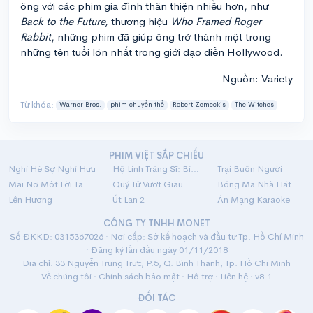
ông với các phim gia đình thân thiện nhiều hơn, như
Back to the Future,
thương hiệu
Who Framed Roger
Rabbit
, những phim đã giúp ông trở thành một trong
những tên tuổi lớn nhất trong giới đạo diễn Hollywood.
Nguồn: Variety
Từ khóa:
Warner Bros.
phim chuyển thể
Robert Zemeckis
The Witches
PHIM VIỆT SẮP CHIẾU
Nghỉ Hè Sợ Nghỉ Hưu
Hộ Linh Tráng Sĩ: Bí Ẩn Mộ Vua Đinh
Trại Buôn Người
Mãi Nợ Một Lời Tạm Biệt
Quý Tử Vượt Giàu
Bóng Ma Nhà Hát
Lên Hương
Út Lan 2
Án Mạng Karaoke
CÔNG TY TNHH MONET
Số ĐKKD: 0315367026 · Nơi cấp: Sở kế hoạch và đầu tư Tp. Hồ Chí Minh
· Đăng ký lần đầu ngày 01/11/2018
Địa chỉ: 33 Nguyễn Trung Trực, P.5, Q. Bình Thạnh, Tp. Hồ Chí Minh
Về chúng tôi
·
Chính sách bảo mật
·
Hỗ trợ
·
Liên hệ
· v8.1
ĐỐI TÁC