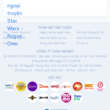
PHIM VIỆT SẮP CHIẾU
Ám: Chuỗi Phim Ngắn Linh Dị
Nghỉ Hè Sợ Nghỉ Hưu
Hộ Linh Tráng Sĩ: Bí Ẩn Mộ Vua Đinh
Trại Buôn Người
Mãi Nợ Một Lời Tạm Biệt
Quý Tử Vượt Giàu
Lên Hương
Bóng Ma Nhà Hát
Út Lan 2
CÔNG TY TNHH MONET
Số ĐKKD: 0315367026 · Nơi cấp: Sở kế hoạch và đầu tư Tp. Hồ Chí Minh
· Đăng ký lần đầu ngày 01/11/2018
Địa chỉ: 33 Nguyễn Trung Trực, P.5, Q. Bình Thạnh, Tp. Hồ Chí Minh
Về chúng tôi
·
Chính sách bảo mật
·
Hỗ trợ
·
Liên hệ
· v8.1
ĐỐI TÁC