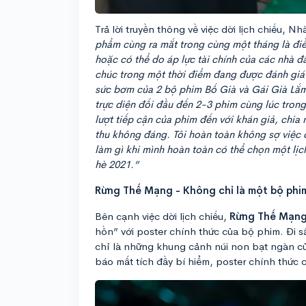
Trả lời truyền thông về việc dời lịch chiếu, 
phẩm cùng ra mắt trong cùng một tháng là điều
hoặc có thể do áp lực tài chính của các nhà 
chúc trong một thời điểm đang được đánh giá là
sức bơm của 2 bộ phim Bố Già và Gái Già Lắm 
trực diện đối đầu đến 2-3 phim cùng lúc trong 
lượt tiếp cận của phim đến với khán giả, chia
thu không đáng. Tôi hoàn toàn không sợ việc
làm gì khi mình hoàn toàn có thể chọn một lị
hè 2021.”
Rừng Thế Mạng - Không chỉ là một bộ phim
Bên cạnh việc dời lịch chiếu,
Rừng Thế Mạn
hồn” với poster chính thức của bộ phim. Đi 
chỉ là những khung cảnh núi non bạt ngàn 
báo mất tích đầy bí hiểm, poster chính thức 