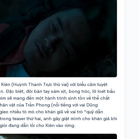
 Kiên (Huỳnh Thanh Trực thủ vai) với biểu cảm tuyệt
ìn. Đặc biệt, đôi bàn tay xám xịt, bong tróc, lở loét bấu
im sẽ mang đến một hành trình sinh tồn về thể chất
Nhân vật của Trần Phong (nổi tiếng với vai Dũng
 gieo nhiều tò mò cho khán giả về vai trò “quỷ dẫn
rong teaser thứ hai, anh gây giật mình cho khán giả khi
iòi đang dẫn lối cho Kiên vào rừng.