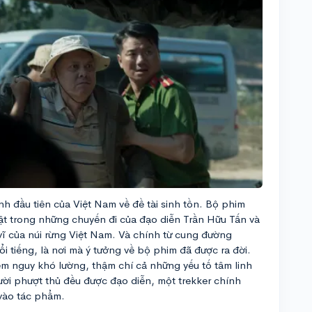
h đầu tiên của Việt Nam về đề tài sinh tồn. Bộ phim
ật trong những chuyến đi của đạo diễn Trần Hữu Tấn và
ĩ của núi rừng Việt Nam. Và chính từ cung đường
 tiếng, là nơi mà ý tưởng về bộ phim đã được ra đời.
m nguy khó lường, thậm chí cả những yếu tố tâm linh
ời phượt thủ đều được đạo diễn, một trekker chính
 vào tác phẩm.