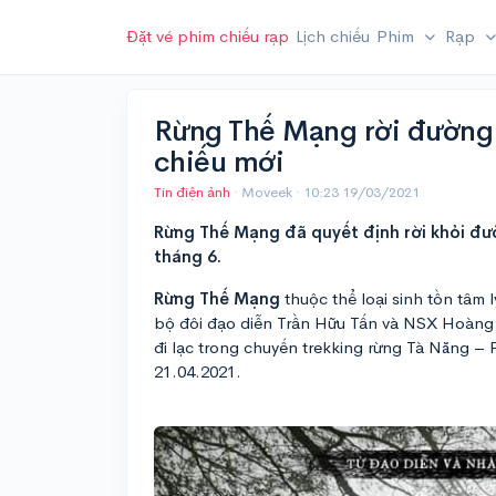
Đặt vé phim chiếu rạp
Lịch chiếu
Phim
Rạp
Rừng Thế Mạng rời đường 
chiếu mới
Tin điện ảnh
· Moveek ·
10:23 19/03/2021
Rừng Thế Mạng đã quyết định rời khỏi đư
tháng 6.
Rừng Thế Mạng
thuộc thể loại sinh tồn tâm l
bộ đôi đạo diễn Trần Hữu Tấn và NSX Hoàng Q
đi lạc trong chuyến trekking rừng Tà Năng –
21.04.2021.