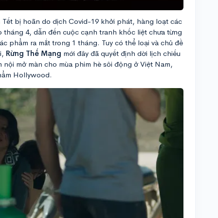
Tết bị hoãn do dịch Covid-19 khởi phát, hàng loạt các
 tháng 4, dẫn đến cuộc cạnh tranh khốc liệt chưa từng
tác phẩm ra mắt trong 1 tháng. Tuy có thể loại và chủ đề
i,
Rừng Thế Mạng
mới đây đã quyết định dời lịch chiếu
ẩm nội mở màn cho mùa phim hè sôi động ở Việt Nam,
phẩm Hollywood.