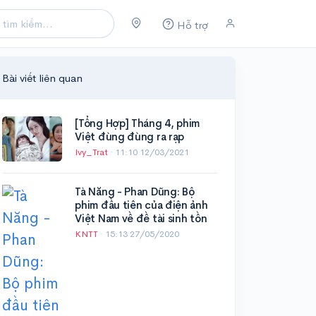
Hỗ trợ
Bài viết liên quan
[Tổng Hợp] Tháng 4, phim
Việt đùng đùng ra rạp
Ivy_Trat
·
11:10 12/03/2021
Tà Năng - Phan Dũng: Bộ
phim đầu tiên của điện ảnh
Việt Nam về đề tài sinh tồn
KNTT
·
15:13 27/05/2020