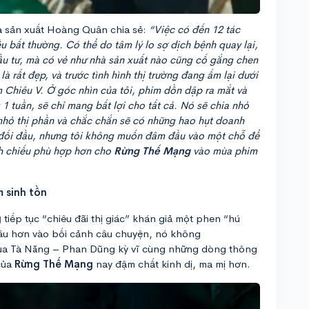
Nhà sản xuất Hoàng Quân chia sẻ:
“Việc có đến 12 tác
 bất thường. Có thể do tâm lý lo sợ dịch bệnh quay lại,
đầu tư, mà có vẻ như nhà sản xuất nào cũng cố gắng chen
 rất đẹp, và trước tình hình thị trường đang ấm lại dưới
Chiêu V. Ở góc nhìn của tôi, phim dồn dập ra mắt và
1 tuần, sẽ chỉ mang bất lợi cho tất cả. Nó sẽ chia nhỏ
 nhỏ thị phần và chắc chắn sẽ có những hao hụt doanh
 đối đầu, nhưng tôi không muốn đâm đầu vào một chỗ để
ch chiếu phù hợp hơn cho
Rừng Thế Mạng
vào mùa phim
 sinh tồn
g
tiếp tục “chiêu đãi thị giác” khán giả một phen “hú
sâu hơn vào bối cảnh câu chuyện, nó không
của Tà Năng – Phan Dũng kỳ vĩ cùng những dòng thông
của
Rừng Thế Mạng
nay đậm chất kinh dị, ma mị hơn.